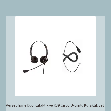
Persephone Duo Kulaklık ve RJ9 Cisco Uyumlu Kulaklık Seti