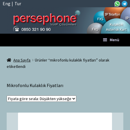
Eng
|
Tur
Dolaşıma
İçeriğe
Menü
geç
geç
Anasayfa
Ana Sayfa
Ürünler “mikrofonlu kulaklık fiyatları” olarak
etiketlendi
A
Tüm VoIP Ürünleri
l
t
Hesabım
Mikrofonlu Kulaklık Fiyatları
m
e
Sepet
n
ü
Ödeme
y
ü