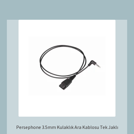
Persephone 3.5mm Kulaklık Ara Kablosu Tek Jaklı