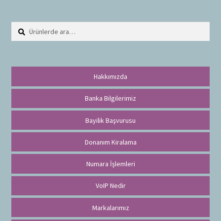
Ara:
A
r
a
Hakkımızda
Banka Bilgilerimiz
Bayilik Başvurusu
Donanım Kiralama
Numara İşlemleri
VoIP Nedir
Markalarımız