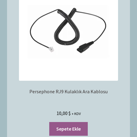
Bayilik Başvurusu
g
e
İletişim
n
i
ş
l
e
t
Persephone RJ9 Kulaklık Ara Kablosu
10,00
$
+ KDV
Sepete Ekle