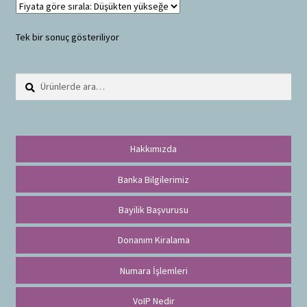
i
ş
Tek bir sonuç gösteriliyor
l
e
t
Ara:
A
r
a
Hakkımızda
Banka Bilgilerimiz
Bayilik Başvurusu
Donanım Kiralama
Numara İşlemleri
VoIP Nedir