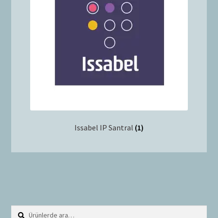
i
ş
l
e
t
Issabel IP Santral
(1)
Ara:
A