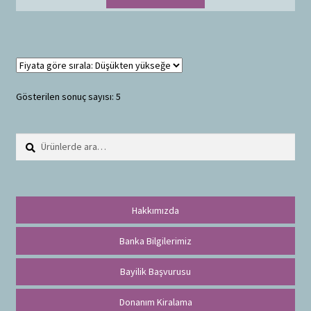
Gösterilen sonuç sayısı: 5
Ara:
A
r
a
Hakkımızda
Banka Bilgilerimiz
Bayilik Başvurusu
Donanım Kiralama