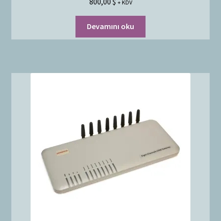
800,00
$
+ KDV
Devamını oku