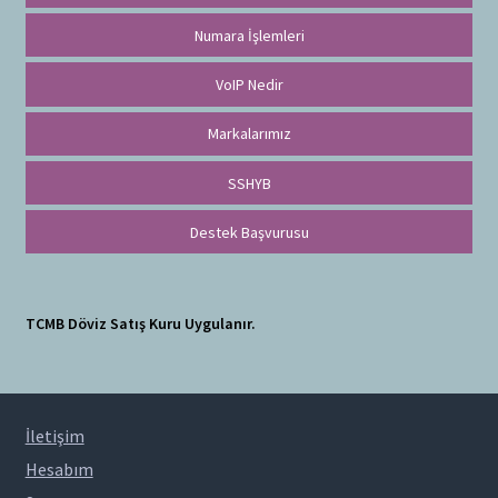
Numara İşlemleri
VoIP Nedir
Markalarımız
SSHYB
Destek Başvurusu
TCMB Döviz Satış Kuru Uygulanır.
İletişim
Hesabım