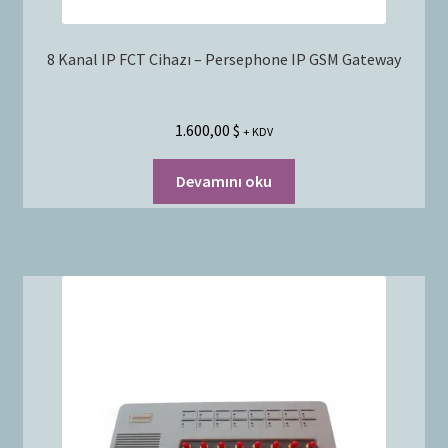
8 Kanal IP FCT Cihazı – Persephone IP GSM Gateway
1.600,00
$
+ KDV
Devamını oku