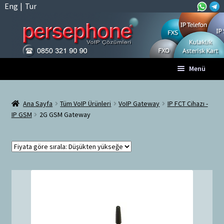
Eng
|
Tur
Dolaşıma
İçeriğe
Menü
geç
geç
Anasayfa
Ana Sayfa
Tüm VoIP Ürünleri
VoIP Gateway
IP FCT Cihazı -
IP GSM
2G GSM Gateway
A
Tüm VoIP Ürünleri
l
t
Hesabım
m
e
Sepet
n
ü
Ödeme
y
ü