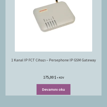
Bayilik Başvurusu
g
e
İletişim
n
i
ş
l
e
t
1 Kanal IP FCT Cihazı – Persephone IP GSM Gateway
175,00
$
+ KDV
Devamını oku