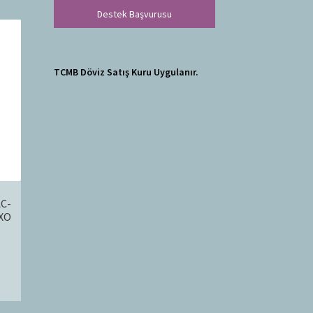
Destek Başvurusu
TCMB Döviz Satış Kuru Uygulanır.
AC-
FXO