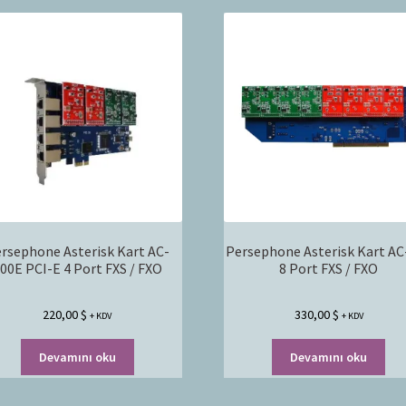
rsephone Asterisk Kart AC-
Persephone Asterisk Kart AC
00E PCI-E 4 Port FXS / FXO
8 Port FXS / FXO
220,00
$
330,00
$
+ KDV
+ KDV
Devamını oku
Devamını oku