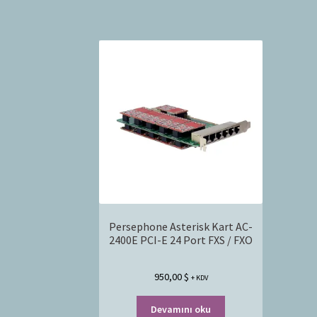
Persephone Asterisk Kart AC-
2400E PCI-E 24 Port FXS / FXO
950,00
$
+ KDV
Devamını oku