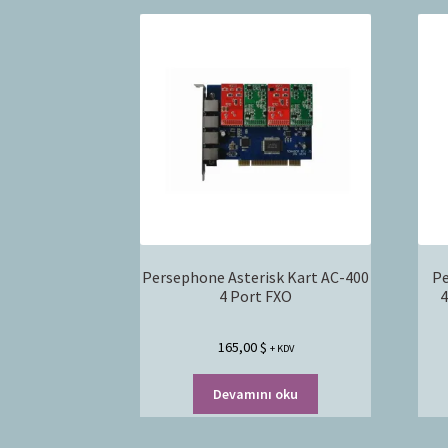
Persephone Asterisk Kart AC-400
Pe
4 Port FXO
4
165,00
$
+ KDV
Devamını oku