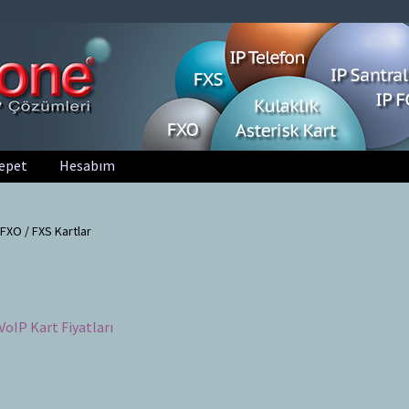
epet
Hesabım
FXO / FXS Kartlar
VoIP Kart Fiyatları