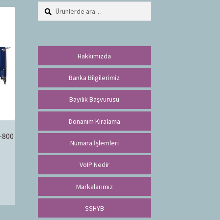
Ara:
A
r
a
Hakkımızda
Banka Bilgilerimiz
Bayilik Başvurusu
Donanım Kiralama
-800
Numara İşlemleri
VoIP Nedir
Markalarımız
SSHYB