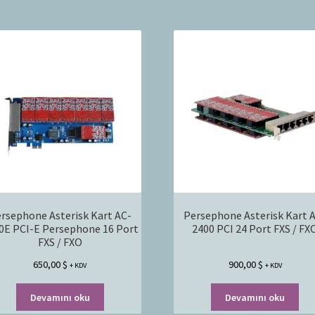
rsephone Asterisk Kart AC-
Persephone Asterisk Kart 
0E PCI-E Persephone 16 Port
2400 PCI 24 Port FXS / FX
FXS / FXO
650,00
$
900,00
$
+ KDV
+ KDV
Devamını oku
Devamını oku