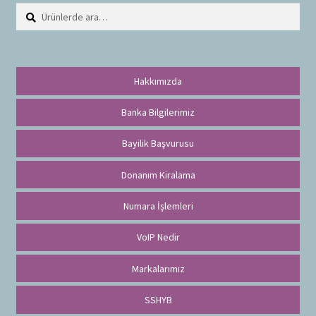
Ara:
A
r
a
Hakkımızda
Banka Bilgilerimiz
Bayilik Başvurusu
Donanım Kiralama
Numara İşlemleri
VoIP Nedir
Markalarımız
SSHYB