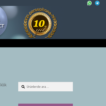
klık
Ara:
A
r
a