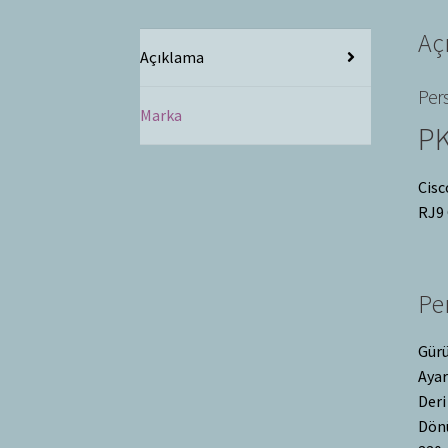
Aç
Açıklama
Per
Marka
P
Cisc
RJ9 
Pe
Gürü
Ayar
Deri
Dönü