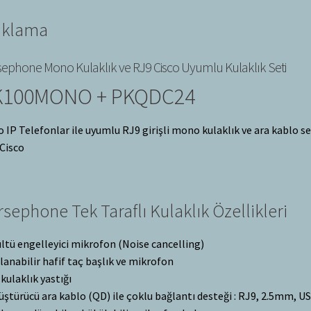
ıklama
sephone Mono Kulaklık ve RJ9 Cisco Uyumlu Kulaklık Seti
K100MONO + PKQDC24
o IP Telefonlar ile uyumlu RJ9 girişli mono kulaklık ve ara kablo se
Cisco
rsephone Tek Taraflı Kulaklık Özellikleri
ltü engelleyici mikrofon (Noise cancelling)
lanabilir hafif taç başlık ve mikrofon
 kulaklık yastığı
ştürücü ara kablo (QD) ile çoklu bağlantı desteği : RJ9, 2.5mm, U