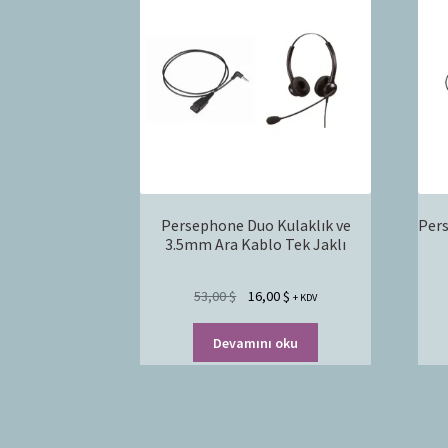
Persephone Duo Kulaklık ve
Pers
3.5mm Ara Kablo Tek Jaklı
53,00
$
16,00
$
+ KDV
Devamını oku