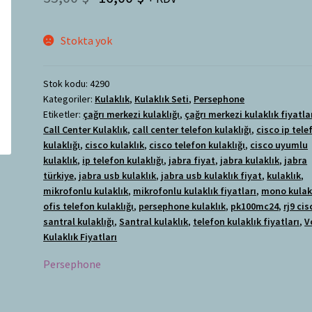
Stokta yok
Stok kodu:
4290
Kategoriler:
Kulaklık
,
Kulaklık Seti
,
Persephone
Etiketler:
çağrı merkezi kulaklığı
,
çağrı merkezi kulaklık fiyatla
Call Center Kulaklık
,
call center telefon kulaklığı
,
cisco ip tele
kulaklığı
,
cisco kulaklık
,
cisco telefon kulaklığı
,
cisco uyumlu
kulaklık
,
ip telefon kulaklığı
,
jabra fiyat
,
jabra kulaklık
,
jabra
türkiye
,
jabra usb kulaklık
,
jabra usb kulaklık fiyat
,
kulaklık
,
mikrofonlu kulaklık
,
mikrofonlu kulaklık fiyatları
,
mono kulak
ofis telefon kulaklığı
,
persephone kulaklık
,
pk100mc24
,
rj9 cis
santral kulaklığı
,
Santral kulaklık
,
telefon kulaklık fiyatları
,
V
Kulaklık Fiyatları
Persephone