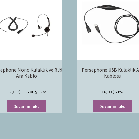
ephone Mono Kulaklık ve RJ9
Persephone USB Kulaklık A
Ara Kablo
Kablosu
32,00
$
16,00
$
16,00
$
+ KDV
+ KDV
Devamını oku
Devamını oku