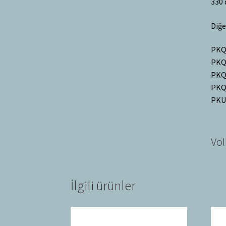
330 
Diğe
PKQD
PKQD
PKQD
PKQD
PKUS
VoI
İlgili ürünler