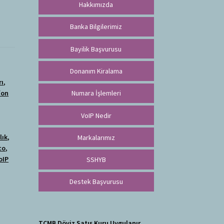
Hakkımızda
Banka Bilgilerimiz
Bayilik Başvurusu
Donanım Kiralama
rı
,
fon
Numara İşlemleri
VoIP Nedir
lık
,
Markalarımız
co
,
oIP
SSHYB
Destek Başvurusu
TCMB Döviz Satış Kuru Uygulanır.