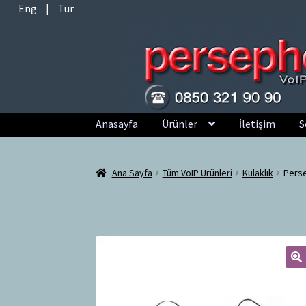
Eng
|
Tur
Dolaşıma
İçeriğe
Anasayfa
Ürünler
İletişim
S
geç
geç
Ana Sayfa
Tüm VoIP Ürünleri
Kulaklık
Perse
🔍