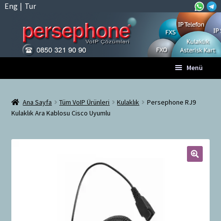
Eng
|
Tur
Dolaşıma
İçeriğe
Menü
geç
geç
Anasayfa
Ana Sayfa
Tüm VoIP Ürünleri
Kulaklık
Persephone RJ9
Kulaklık Ara Kablosu Cisco Uyumlu
A
Tüm VoIP Ürünleri
l
t
Hesabım
m
e
🔍
Sepet
n
ü
Ödeme
y
ü