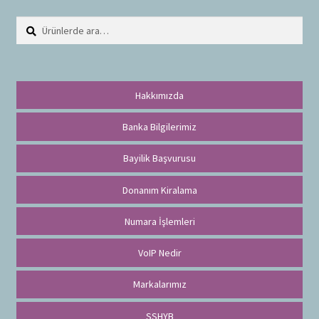
Ara:
A
r
a
Hakkımızda
Banka Bilgilerimiz
Bayilik Başvurusu
Donanım Kiralama
Numara İşlemleri
VoIP Nedir
Markalarımız
SSHYB