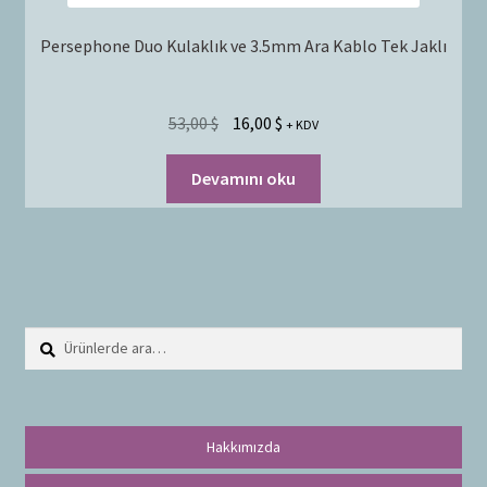
Persephone Duo Kulaklık ve 3.5mm Ara Kablo Tek Jaklı
53,00
$
16,00
$
+ KDV
Devamını oku
Ara:
A
r
a
Hakkımızda