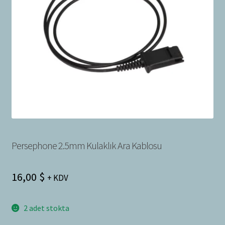
Bayilik Başvurusu
g
e
İletişim
n
i
ş
l
e
t
Persephone 2.5mm Kulaklık Ara Kablosu
16,00
$
+ KDV
2 adet stokta