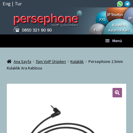
Eng
|
Tur
Dolaşıma
İçeriğe
Menü
geç
geç
Anasayfa
Ana Sayfa
Tüm VoIP Ürünleri
Kulaklık
Persephone 2.5mm
Kulaklık Ara Kablosu
A
Tüm VoIP Ürünleri
l
t
Hesabım
m
e
🔍
Sepet
n
ü
Ödeme
y
ü