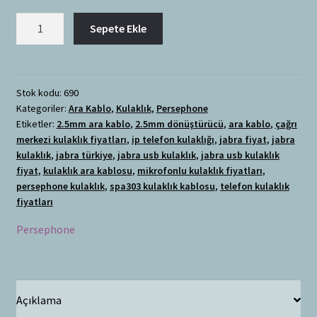
Persephone
Sepete Ekle
2.5mm
Kulaklık
Ara
Kablosu
Stok kodu:
690
Kategoriler:
Ara Kablo
,
Kulaklık
,
Persephone
adet
Etiketler:
2.5mm ara kablo
,
2.5mm dönüştürücü
,
ara kablo
,
çağrı
merkezi kulaklık fiyatları
,
ip telefon kulaklığı
,
jabra fiyat
,
jabra
kulaklık
,
jabra türkiye
,
jabra usb kulaklık
,
jabra usb kulaklık
fiyat
,
kulaklık ara kablosu
,
mikrofonlu kulaklık fiyatları
,
persephone kulaklık
,
spa303 kulaklık kablosu
,
telefon kulaklık
fiyatları
Persephone
Açıklama