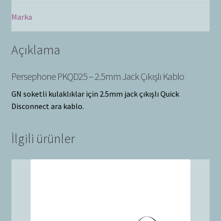
Marka
Açıklama
Persephone PKQD25 – 2.5mm Jack Çıkışlı Kablo
GN soketli kulaklıklar için 2.5mm jack çıkışlı Quick
Disconnect ara kablo.
İlgili ürünler