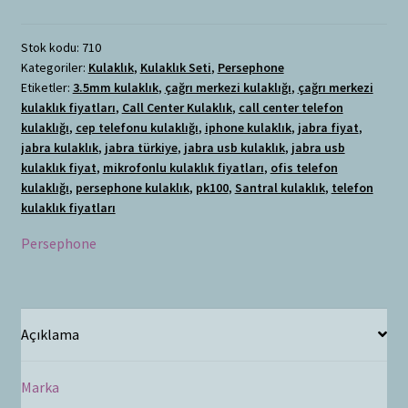
Stok kodu:
710
Kategoriler:
Kulaklık
,
Kulaklık Seti
,
Persephone
Etiketler:
3.5mm kulaklık
,
çağrı merkezi kulaklığı
,
çağrı merkezi
kulaklık fiyatları
,
Call Center Kulaklık
,
call center telefon
kulaklığı
,
cep telefonu kulaklığı
,
iphone kulaklık
,
jabra fiyat
,
jabra kulaklık
,
jabra türkiye
,
jabra usb kulaklık
,
jabra usb
kulaklık fiyat
,
mikrofonlu kulaklık fiyatları
,
ofis telefon
kulaklığı
,
persephone kulaklık
,
pk100
,
Santral kulaklık
,
telefon
kulaklık fiyatları
Persephone
Açıklama
Marka