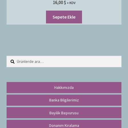
16,00
$
+ KDV
Sepete Ekle
Ara:
A
r
a
Hakkımızda
Banka Bilgilerimiz
Bayilik Başvurusu
Donanım Kiralama