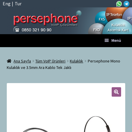
Eng
|
Tur
Dolaşıma
İçeriğe
Menü
geç
geç
Anasayfa
Ana Sayfa
Tüm VoIP Ürünleri
Kulaklık
Persephone Mono
Kulaklık ve 3.5mm Ara Kablo Tek Jaklı
A
Tüm VoIP Ürünleri
l
t
Hesabım
m
e
🔍
Sepet
n
ü
Ödeme
y
ü