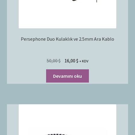
Persephone Duo Kulaklık ve 2.5mm Ara Kablo
50,00
$
16,00
$
+ KDV
Devamını oku