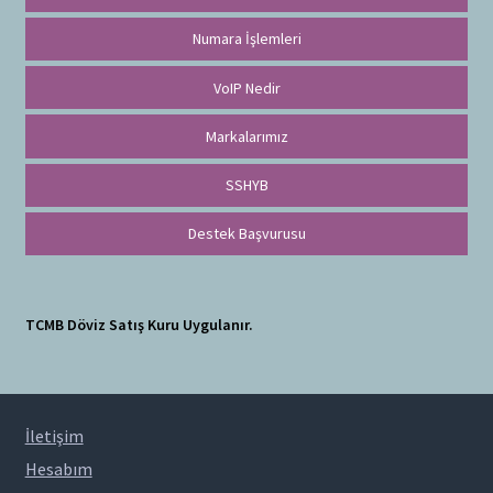
Numara İşlemleri
VoIP Nedir
Markalarımız
SSHYB
Destek Başvurusu
TCMB Döviz Satış Kuru Uygulanır.
İletişim
Hesabım