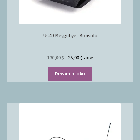
UC40 Meşguliyet Konsolu
130,00
$
35,00
$
+ KDV
Devamını oku