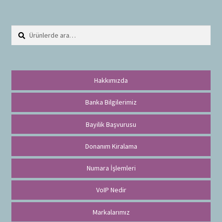
Ara:
A
r
a
Hakkımızda
Banka Bilgilerimiz
Bayilik Başvurusu
Donanım Kiralama
Numara İşlemleri
VoIP Nedir
Markalarımız