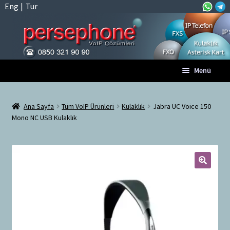
Eng
|
Tur
Dolaşıma
İçeriğe
Menü
geç
geç
Anasayfa
Ana Sayfa
Tüm VoIP Ürünleri
Kulaklık
Jabra UC Voice 150
Mono NC USB Kulaklık
A
Tüm VoIP Ürünleri
l
t
Hesabım
m
e
🔍
Sepet
n
ü
Ödeme
y
ü