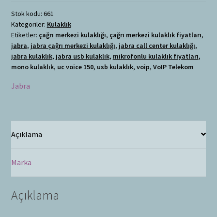
Stok kodu:
661
Kategoriler:
Kulaklık
Etiketler:
çağrı merkezi kulaklığı
,
çağrı merkezi kulaklık fiyatları
,
jabra
,
jabra çağrı merkezi kulaklığı
,
jabra call center kulaklığı
,
jabra kulaklık
,
jabra usb kulaklık
,
mikrofonlu kulaklık fiyatları
,
mono kulaklık
,
uc voice 150
,
usb kulaklık
,
voip
,
VoIP Telekom
Jabra
Açıklama
Marka
Açıklama