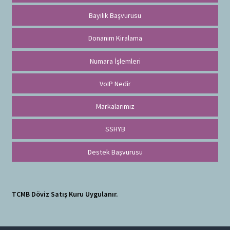
Bayilik Başvurusu
Donanım Kiralama
Numara İşlemleri
VoIP Nedir
Markalarımız
SSHYB
Destek Başvurusu
TCMB Döviz Satış Kuru Uygulanır.