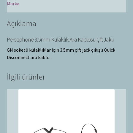
Marka
Açıklama
Persephone 3.5mm Kulaklık Ara Kablosu Çift Jaklı
GN soketli kulaklıklar için 3.5mm çift jack çıkışlı Quick
Disconnect ara kablo.
İlgili ürünler