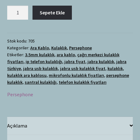
Persephone
Sepete Ekle
3.5mm
Kulaklık
Ara
Kablosu
Stok kodu:
705
Kategoriler:
Ara Kablo
,
Kulaklık
,
Persephone
Çift
Etiketler:
3.5mm kulaklık
,
ara kablo
,
çağrı merkezi kulaklık
Jaklı
fiyatları
,
ip telefon kulaklığı
,
jabra fiyat
,
jabra kulaklık
,
jabra
adet
türkiye
,
jabra usb kulaklık
,
jabra usb kulaklık fiyat
,
kulaklık
,
kulaklık ara kablosu
,
mikrofonlu kulaklık fiyatları
,
persephone
kulaklık
,
santral kulaklığı
,
telefon kulaklık fiyatları
Persephone
Açıklama