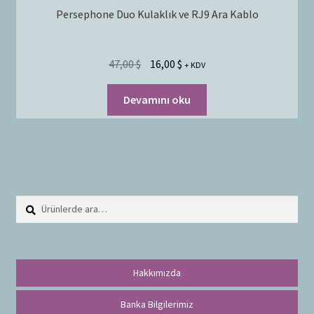
Persephone Duo Kulaklık ve RJ9 Ara Kablo
47,00
$
16,00
$
+ KDV
Devamını oku
Ara:
A
r
a
Hakkımızda
Banka Bilgilerimiz