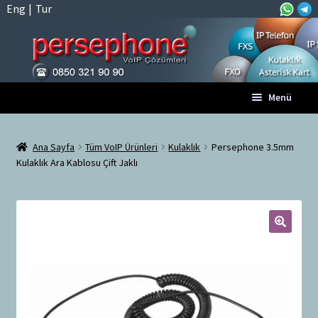
Eng
|
Tur
Dolaşıma
İçeriğe
Menü
geç
geç
Anasayfa
Ana Sayfa
Tüm VoIP Ürünleri
Kulaklık
Persephone 3.5mm
Kulaklık Ara Kablosu Çift Jaklı
A
Tüm VoIP Ürünleri
l
t
Hesabım
m
e
🔍
Sepet
n
ü
Ödeme
y
ü