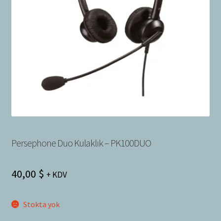
Bayilik Başvurusu
g
e
İletişim
n
i
ş
l
e
t
Persephone Duo Kulaklık – PK100DUO
40,00
$
+ KDV
Stokta yok