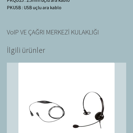
PKUSB : USB uçlu ara kablo
VoIP VE ÇAĞRI MERKEZİ KULAKLIĞI
İlgili ürünler