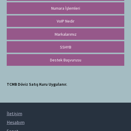
Numara İşlemleri
VoIP Nedir
Markalarımız
SSHYB
Destek Başvurusu
TCMB Döviz Satış Kuru Uygulanır.
İletişim
Hesabım