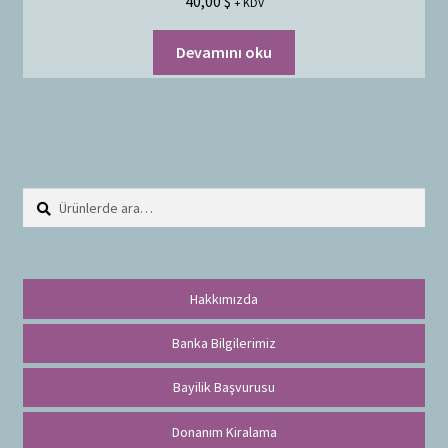
40,00
$
+ KDV
Devamını oku
Ara:
A
r
a
Hakkımızda
Banka Bilgilerimiz
Bayilik Başvurusu
Donanım Kiralama