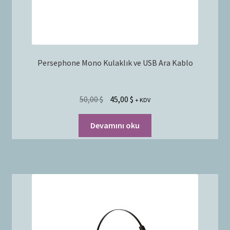
Persephone Mono Kulaklık ve USB Ara Kablo
50,00
$
45,00
$
+ KDV
Devamını oku