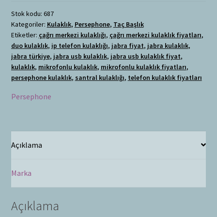
Stok kodu:
687
Kategoriler:
Kulaklık
,
Persephone
,
Taç Başlık
Etiketler:
çağrı merkezi kulaklığı
,
çağrı merkezi kulaklık fiyatları
,
duo kulaklık
,
ip telefon kulaklığı
,
jabra fiyat
,
jabra kulaklık
,
jabra türkiye
,
jabra usb kulaklık
,
jabra usb kulaklık fiyat
,
kulaklık
,
mikrofonlu kulaklık
,
mikrofonlu kulaklık fiyatları
,
persephone kulaklık
,
santral kulaklığı
,
telefon kulaklık fiyatları
Persephone
Açıklama
Marka
Açıklama