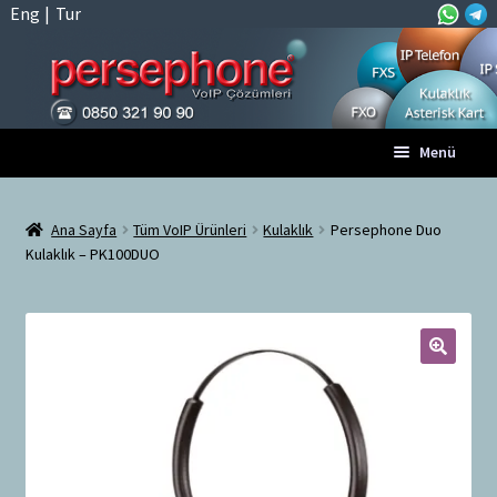
Eng
|
Tur
Dolaşıma
İçeriğe
Menü
geç
geç
Anasayfa
Ana Sayfa
Tüm VoIP Ürünleri
Kulaklık
Persephone Duo
Kulaklık – PK100DUO
A
Tüm VoIP Ürünleri
l
t
Hesabım
m
e
🔍
Sepet
n
ü
Ödeme
y
ü