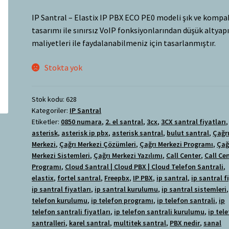
IP Santral – Elastix IP PBX ECO PE0 modeli şık ve kompa
tasarımı ile sınırsız VoIP fonksiyonlarından düşük altyap
maliyetleri ile faydalanabilmeniz için tasarlanmıştır.
Stokta yok
Stok kodu:
628
Kategoriler:
IP Santral
Etiketler:
0850 numara
,
2. el santral
,
3cx
,
3CX santral fiyatları
,
asterisk
,
asterisk ip pbx
,
asterisk santral
,
bulut santral
,
Çağr
Merkezi
,
Çağrı Merkezi Çözümleri
,
Çağrı Merkezi Programı
,
Çağ
Merkezi Sistemleri
,
Çağrı Merkezi Yazılımı
,
Call Center
,
Call Ce
Programı
,
Cloud Santral | Cloud PBX | Cloud Telefon Santrali
,
elastix
,
fortel santral
,
Freepbx
,
IP PBX
,
ip santral
,
ip santral f
ip santral fiyatları
,
ip santral kurulumu
,
ip santral sistemleri
telefon kurulumu
,
ip telefon programı
,
ip telefon santrali
,
ip
telefon santrali fiyatları
,
ip telefon santrali kurulumu
,
ip tel
santralleri
,
karel santral
,
multitek santral
,
PBX nedir
,
sanal