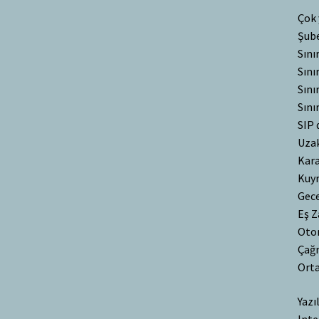
Çok 
Şube
Sını
Sını
Sını
Sını
SIP 
Uzak
Kara
Kuyr
Gece
Eş Z
Oto
Çağr
Orta
Yazı
Inte