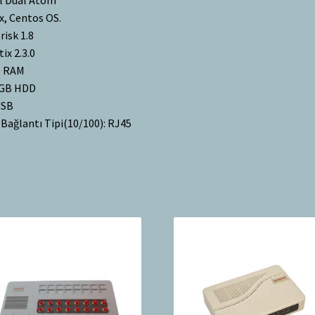
x, Centos OS.
risk 1.8
tix 2.3.0
B RAM
 GB HDD
USB
 Bağlantı Tipi(10/100): RJ45