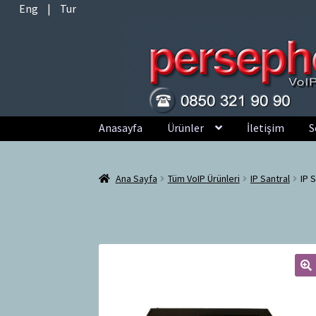
Eng
|
Tur
Dolaşıma
İçeriğe
Anasayfa
Ürünler
İletişim
S
geç
geç
Ana Sayfa
Tüm VoIP Ürünleri
IP Santral
IP 
🔍