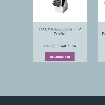
INCOM ICW-1000G WIFI IP
Telefon
P
195,00
$
185,00
$
+ KDV
Devamını oku