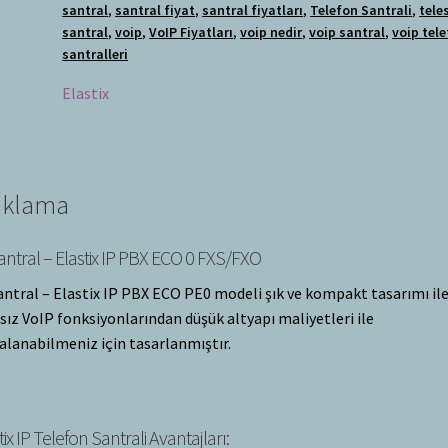
santral
,
santral fiyat
,
santral fiyatları
,
Telefon Santrali
,
tele
santral
,
voip
,
VoIP Fiyatları
,
voip nedir
,
voip santral
,
voip tel
santralleri
Elastix
ıklama
antral – Elastix IP PBX ECO 0 FXS/FXO
antral – Elastix IP PBX ECO PE0 modeli şık ve kompakt tasarımı il
rsız VoIP fonksiyonlarından düşük altyapı maliyetleri ile
alanabilmeniz için tasarlanmıştır.
tix IP Telefon Santrali Avantajları: