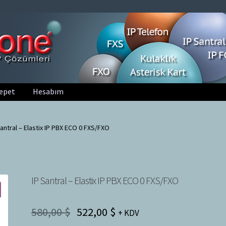
epet
Hesabım
Santral – Elastix IP PBX ECO 0 FXS/FXO
IP Santral – Elastix IP PBX ECO 0 FXS/FXO
580,00
$
522,00
$
+ KDV