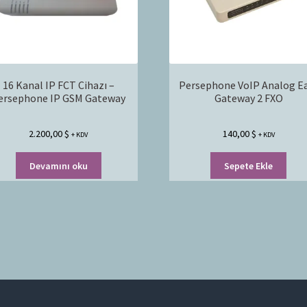
16 Kanal IP FCT Cihazı –
Persephone VoIP Analog E
ersephone IP GSM Gateway
Gateway 2 FXO
2.200,00
$
140,00
$
+ KDV
+ KDV
Devamını oku
Sepete Ekle