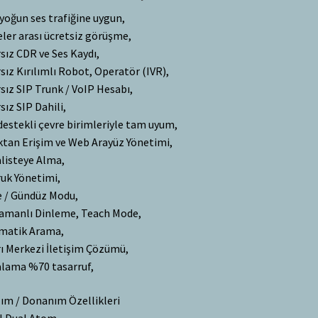
yoğun ses trafiğine uygun,
ler arası ücretsiz görüşme,
rsız CDR ve Ses Kaydı,
rsız Kırılımlı Robot, Operatör (IVR),
rsız SIP Trunk / VoIP Hesabı,
rsız SIP Dahili,
destekli çevre birimleriyle tam uyum,
tan Erişim ve Web Arayüz Yönetimi,
listeye Alma,
uk Yönetimi,
 / Gündüz Modu,
amanlı Dinleme, Teach Mode,
matik Arama,
ı Merkezi İletişim Çözümü,
lama %70 tasarruf,
lım / Donanım Özellikleri
l Dual Atom