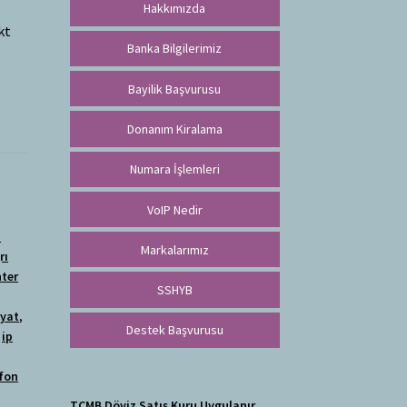
Hakkımızda
kt
Banka Bilgilerimiz
ı
Bayilik Başvurusu
Donanım Kiralama
Numara İşlemleri
VoIP Nedir
ı
Markalarımız
rı
nter
SSHYB
iyat
,
Destek Başvurusu
,
ip
efon
TCMB Döviz Satış Kuru Uygulanır.