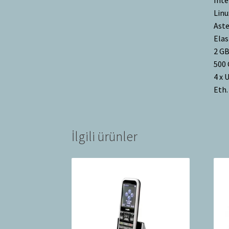
Linu
Aste
Elas
2 G
500
4 x 
Eth.
İlgili ürünler