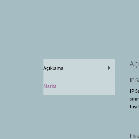
Aç
Açıklama
IP S
Marka
IP S
sını
fayd
Elas