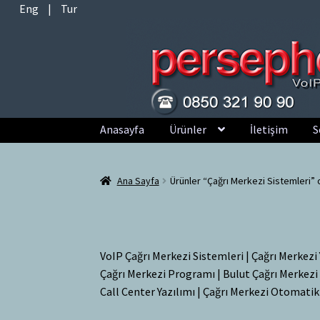
Eng
|
Tur
Dolaşıma
İçeriğe
Anasayfa
Ürünler
İletişim
S
geç
geç
Ana Sayfa
Ürünler “Çağrı Merkezi Sistemleri” 
VoIP Çağrı Merkezi Sistemleri | Çağrı Merkezi 
Çağrı Merkezi Programı | Bulut Çağrı Merkezi
Call Center Yazılımı | Çağrı Merkezi Otomati