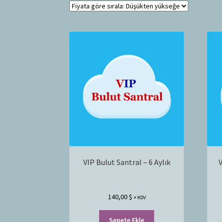
VIP Bulut Santral – 6 Aylık
V
140,00
$
+ KDV
Sepete Ekle