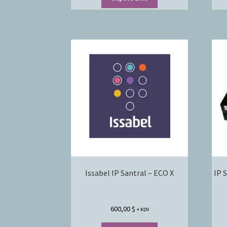
Issabel IP Santral – ECO X
IP 
600,00
$
+ KDV