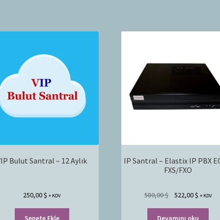
IP Bulut Santral – 12 Aylık
IP Santral – Elastix IP PBX E
FXS/FXO
250,00
$
580,00
$
522,00
$
+ KDV
+ KDV
Sepete Ekle
Devamını oku