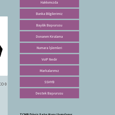
Hakkımızda
Banka Bilgilerimiz
Bayilik Başvurusu
Donanım Kiralama
Numara İşlemleri
VoIP Nedir
Markalarımız
SSHYB
CO 0
Destek Başvurusu
TCMB Döviz Satış Kuru Uygulanır.