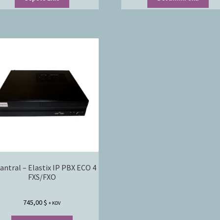
Santral – Elastix IP PBX ECO 4
FXS/FXO
745,00
$
+ KDV