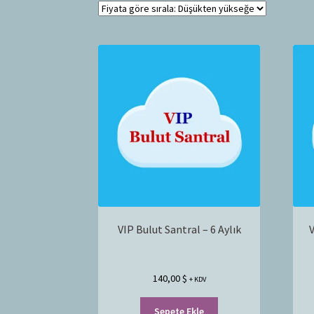
VIP Bulut Santral – 6 Aylık
V
140,00
$
+ KDV
Sepete Ekle