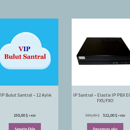
IP Bulut Santral – 12 Aylık
IP Santral – Elastix IP PBX E
FXS/FXO
250,00
$
580,00
$
522,00
$
+ KDV
+ KDV
Sepete Ekle
Devamını oku