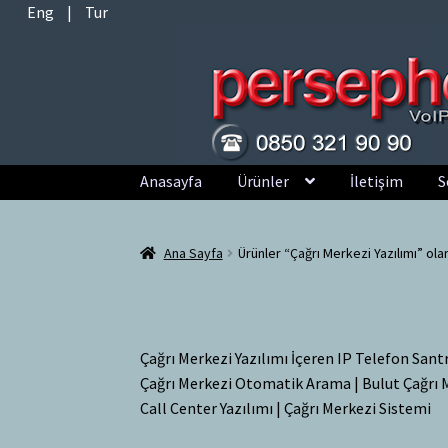
Eng
|
Tur
Dolaşıma
İçeriğe
Anasayfa
Ürünler
İletişim
S
geç
geç
Ana Sayfa
Ürünler “Çağrı Merkezi Yazılımı” ola
Çağrı Merkezi Yazılımı İçeren IP Telefon Santr
Çağrı Merkezi Otomatik Arama | Bulut Çağrı 
Call Center Yazılımı | Çağrı Merkezi Sistemi