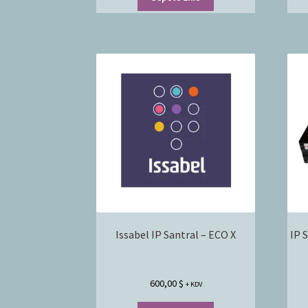
Issabel IP Santral – ECO X
IP 
600,00
$
+ KDV