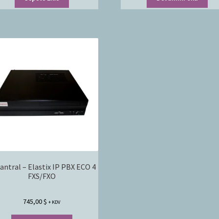
Santral – Elastix IP PBX ECO 4
FXS/FXO
745,00
$
+ KDV