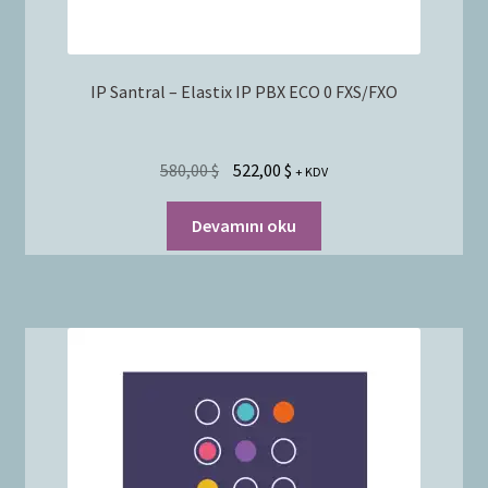
IP Santral – Elastix IP PBX ECO 0 FXS/FXO
580,00
$
522,00
$
+ KDV
Devamını oku