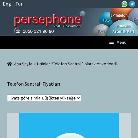
Eng
|
Tur
Dolaşıma
İçeriğe
Menü
geç
geç
Anasayfa
Ana Sayfa
Ürünler “Telefon Santrali” olarak etiketlendi
A
Tüm VoIP Ürünleri
l
Telefon Santrali Fiyatları
t
Hesabım
m
e
Sepet
n
ü
Ödeme
y
ü