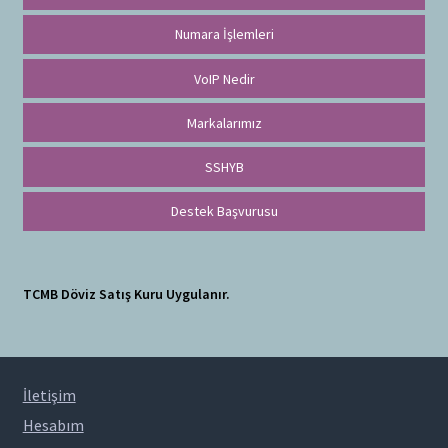
Numara İşlemleri
VoIP Nedir
Markalarımız
SSHYB
Destek Başvurusu
TCMB Döviz Satış Kuru Uygulanır.
İletişim
Hesabım