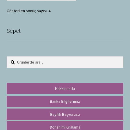
Gösterilen sonuç sayısı: 4
Sepet
Ara:
A
r
a
Hakkımızda
Banka Bilgilerimiz
Bayilik Başvurusu
Donanım Kiralama