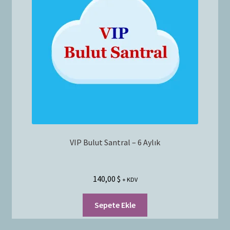
Bayilik Başvurusu
g
e
İletişim
n
i
ş
l
e
t
VIP Bulut Santral – 6 Aylık
140,00
$
+ KDV
Sepete Ekle