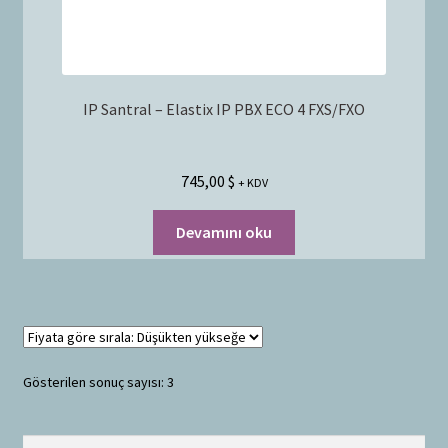
IP Santral – Elastix IP PBX ECO 4 FXS/FXO
745,00
$
+ KDV
Devamını oku
Gösterilen sonuç sayısı: 3
Ara:
A