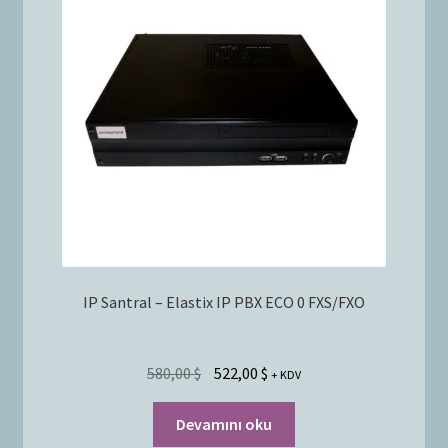
Bayilik Başvurusu
g
e
İletişim
n
i
ş
l
e
t
IP Santral – Elastix IP PBX ECO 0 FXS/FXO
580,00
$
522,00
$
+ KDV
Devamını oku