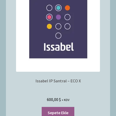
Issabel IP Santral – ECO X
600,00
$
+ KDV
Sepete Ekle