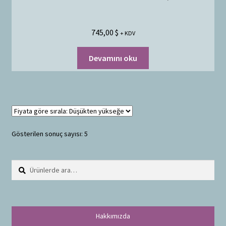
745,00
$
+ KDV
Devamını oku
Gösterilen sonuç sayısı: 5
Ara:
A
r
a
Hakkımızda