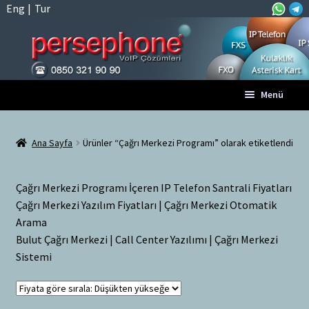
Eng
|
Tur
Dolaşıma
İçeriğe
Menü
geç
geç
Anasayfa
Ana Sayfa
Ürünler “Çağrı Merkezi Programı” olarak etiketlendi
A
Tüm VoIP Ürünleri
l
Çağrı Merkezi Programı İçeren IP Telefon Santrali Fiyatları
t
Hesabım
Çağrı Merkezi Yazılım Fiyatları | Çağrı Merkezi Otomatik
m
Arama
e
Sepet
Bulut Çağrı Merkezi | Call Center Yazılımı | Çağrı Merkezi
n
Sistemi
ü
Ödeme
y
ü