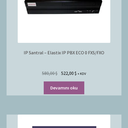
IP Santral – Elastix IP PBX ECO 0 FXS/FXO
580,00
$
522,00
$
+ KDV
Devamını oku