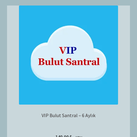
Bayilik Başvurusu
g
e
İletişim
n
i
ş
l
e
t
VIP Bulut Santral – 6 Aylık