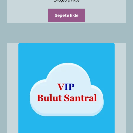
140,00
$
+ KDV
Sepete Ekle