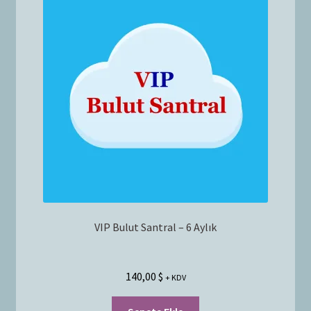
Bayilik Başvurusu
g
e
İletişim
n
i
ş
l
e
t
VIP Bulut Santral – 6 Aylık
140,00
$
+ KDV