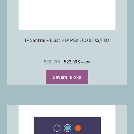
IP Santral – Elastix IP PBX ECO 0 FXS/FXO
580,00
$
522,00
$
+ KDV
Devamını oku