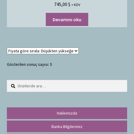
745,00
$
+ KDV
Devamını oku
Gösterilen sonuç sayısı: 5
Ara:
A
r
a
Hakkımızda
Banka Bilgilerimiz