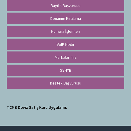
Bayilik Başvurusu
Donanım Kiralama
Numara İşlemleri
VoIP Nedir
Markalarımız
SSHYB
Destek Başvurusu
TCMB Döviz Satış Kuru Uygulanır.