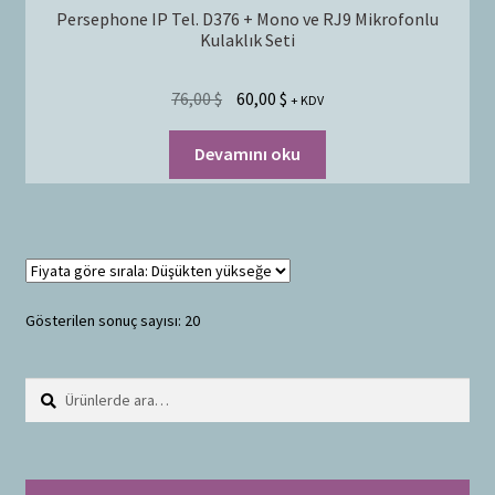
Persephone IP Tel. D376 + Mono ve RJ9 Mikrofonlu
Kulaklık Seti
76,00
$
60,00
$
+ KDV
Devamını oku
Gösterilen sonuç sayısı: 20
Ara:
A
r
a