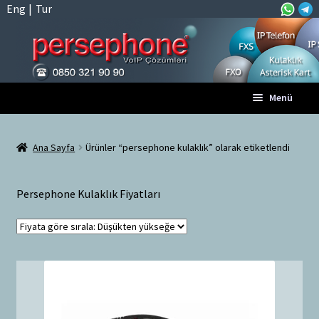
Eng
|
Tur
Dolaşıma
İçeriğe
Menü
geç
geç
Anasayfa
Ana Sayfa
Ürünler “persephone kulaklık” olarak etiketlendi
A
Tüm VoIP Ürünleri
l
Persephone Kulaklık Fiyatları
t
Hesabım
m
e
Sepet
n
ü
Ödeme
y
ü