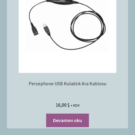
Bayilik Başvurusu
g
e
İletişim
n
i
ş
l
e
t
Persephone USB Kulaklık Ara Kablosu
16,00
$
+ KDV
Devamını oku