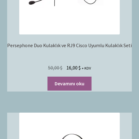
Persephone Duo Kulaklık ve RJ9 Cisco Uyumlu Kulaklık Seti
50,00
$
16,00
$
+ KDV
Devamını oku