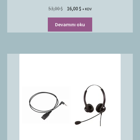
53,00
$
16,00
$
+ KDV
Devamını oku