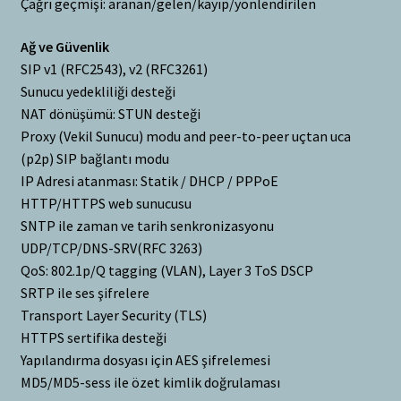
Çağrı geçmişi: aranan/gelen/kayıp/yönlendirilen
Ağ ve Güvenlik
SIP v1 (RFC2543), v2 (RFC3261)
Sunucu yedekliliği desteği
NAT dönüşümü: STUN desteği
Proxy (Vekil Sunucu) modu and peer-to-peer uçtan uca
(p2p) SIP bağlantı modu
IP Adresi atanması: Statik / DHCP / PPPoE
HTTP/HTTPS web sunucusu
SNTP ile zaman ve tarih senkronizasyonu
UDP/TCP/DNS-SRV(RFC 3263)
QoS: 802.1p/Q tagging (VLAN), Layer 3 ToS DSCP
SRTP ile ses şifrelere
Transport Layer Security (TLS)
HTTPS sertifika desteği
Yapılandırma dosyası için AES şifrelemesi
MD5/MD5-sess ile özet kimlik doğrulaması