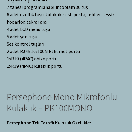
7 tanesi programlanabilir toplam 36 tuş
6 adet özellik tuşu: kulaklık, sesli posta, rehber, sessiz,
hoparlör, tekrar ara
4 adet LCD menü tuşu
5 adet yön tuşu
Ses kontrol tuşları
2 adet RJ45 10/100M Ethernet portu
1xRJ9 (4P4C) ahize portu
1xRJ9 (4P4C) kulaklık portu
Persephone Mono Mikrofonlu
Kulaklık – PK100MONO
Persephone Tek Taraflı Kulaklık Özellikleri