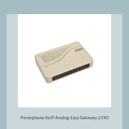
Persephone VoIP Analog Easy Gateway 2 FXO