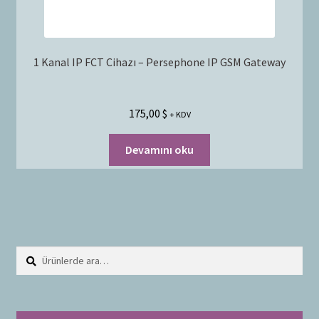
1 Kanal IP FCT Cihazı – Persephone IP GSM Gateway
175,00
$
+ KDV
Devamını oku
Ara:
A
r
a