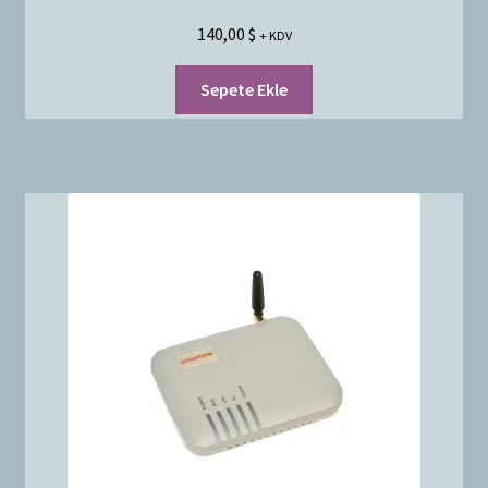
140,00
$
+ KDV
Sepete Ekle