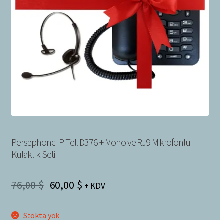
Bayilik Başvurusu
g
e
İletişim
n
i
ş
l
e
t
Persephone IP Tel. D376 + Mono ve RJ9 Mikrofonlu
Kulaklık Seti
76,00
$
60,00
$
+ KDV
Stokta yok