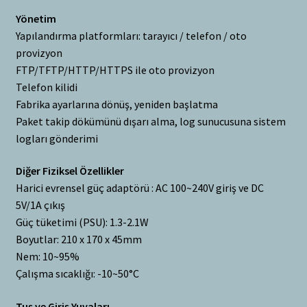
Yönetim
Yapılandırma platformları: tarayıcı / telefon / oto
provizyon
FTP/TFTP/HTTP/HTTPS ile oto provizyon
Telefon kilidi
Fabrika ayarlarına dönüş, yeniden başlatma
Paket takip dökümünü dışarı alma, log sunucusuna sistem
logları gönderimi
Diğer Fiziksel Özellikler
Harici evrensel güç adaptörü : AC 100~240V giriş ve DC
5V/1A çıkış
Güç tüketimi (PSU): 1.3-2.1W
Boyutlar: 210 x 170 x 45mm
Nem: 10~95%
Çalışma sıcaklığı: -10~50°C
Tuş ve Giriş Yuvaları