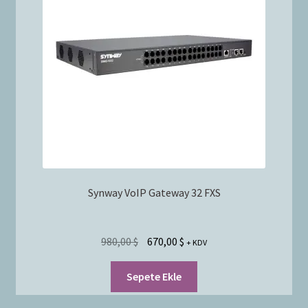
Synway VoIP Gateway 32 FXS
980,00
$
670,00
$
+ KDV
Sepete Ekle