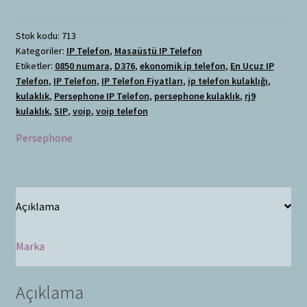
Stok kodu:
713
Kategoriler:
IP Telefon
,
Masaüstü IP Telefon
Etiketler:
0850 numara
,
D376
,
ekonomik ip telefon
,
En Ucuz IP
Telefon
,
IP Telefon
,
IP Telefon Fiyatları
,
ip telefon kulaklığı
,
kulaklık
,
Persephone IP Telefon
,
persephone kulaklık
,
rj9
kulaklık
,
SIP
,
voip
,
voip telefon
Persephone
Açıklama
Marka
Açıklama