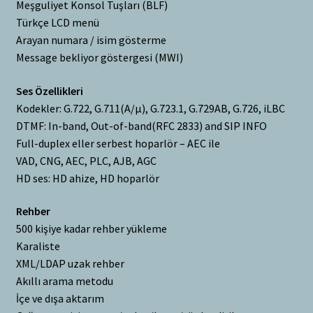
Meşguliyet Konsol Tuşları (BLF)
Türkçe LCD menü
Arayan numara / isim gösterme
Message bekliyor göstergesi (MWI)
Ses Özellikleri
Kodekler: G.722, G.711(A/μ), G.723.1, G.729AB, G.726, iLBC
DTMF: In-band, Out-of-band(RFC 2833) and SIP INFO
Full-duplex eller serbest hoparlör – AEC ile
VAD, CNG, AEC, PLC, AJB, AGC
HD ses: HD ahize, HD hoparlör
Rehber
500 kişiye kadar rehber yükleme
Karaliste
XML/LDAP uzak rehber
Akıllı arama metodu
İçe ve dışa aktarım