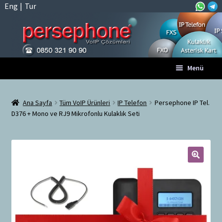
Eng
|
Tur
Dolaşıma
İçeriğe
Menü
geç
geç
Anasayfa
Ana Sayfa
Tüm VoIP Ürünleri
IP Telefon
Persephone IP Tel.
D376 + Mono ve RJ9 Mikrofonlu Kulaklık Seti
A
Tüm VoIP Ürünleri
l
t
Hesabım
m
e
🔍
Sepet
n
ü
Ödeme
y
ü