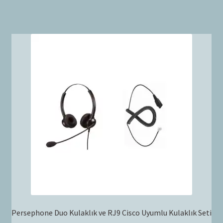
Persephone Duo Kulaklık ve RJ9 Cisco Uyumlu Kulaklık Seti