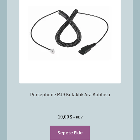
Bayilik Başvurusu
g
e
İletişim
n
i
ş
l
e
t
Persephone RJ9 Kulaklık Ara Kablosu
10,00
$
+ KDV
Sepete Ekle