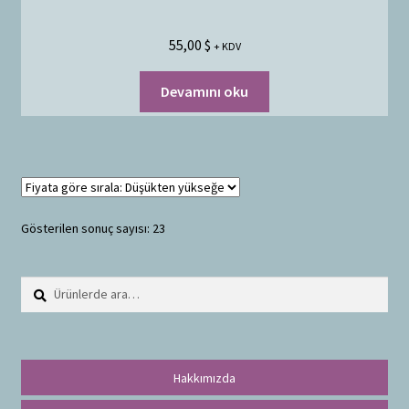
55,00
$
+ KDV
Devamını oku
Gösterilen sonuç sayısı: 23
Ara:
A
r
a
Hakkımızda