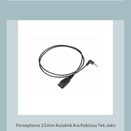
Persephone 3.5mm Kulaklık Ara Kablosu Tek Jaklı