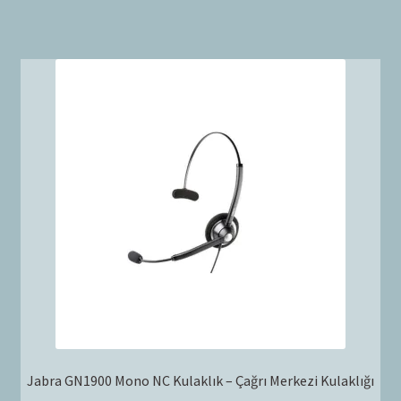
Jabra GN1900 Mono NC Kulaklık – Çağrı Merkezi Kulaklığı