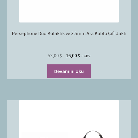
Persephone Duo Kulaklık ve 3.5mm Ara Kablo Çift Jaklı
53,00
$
16,00
$
+ KDV
Devamını oku