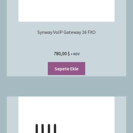
Synway VoIP Gateway 16 FXO
780,00
$
+ KDV
Sepete Ekle