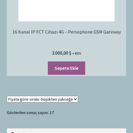
16 Kanal IP FCT Cihazı 4G – Persephone GSM Gateway
3.000,00
$
+ KDV
Sepete Ekle
Gösterilen sonuç sayısı: 17
Ara:
A