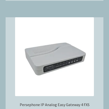
Persephone IP Analog Easy Gateway 4 FXS