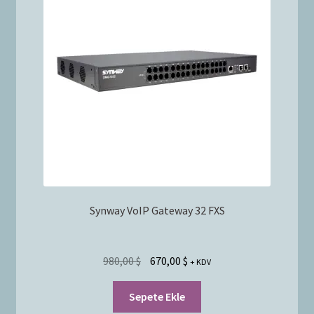
Synway VoIP Gateway 32 FXS
980,00
$
670,00
$
+ KDV
Sepete Ekle