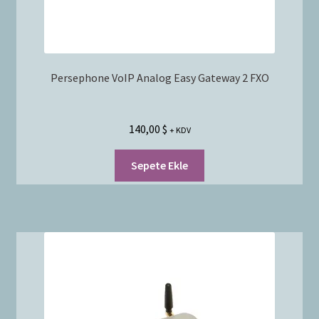
Persephone VoIP Analog Easy Gateway 2 FXO
140,00
$
+ KDV
Sepete Ekle