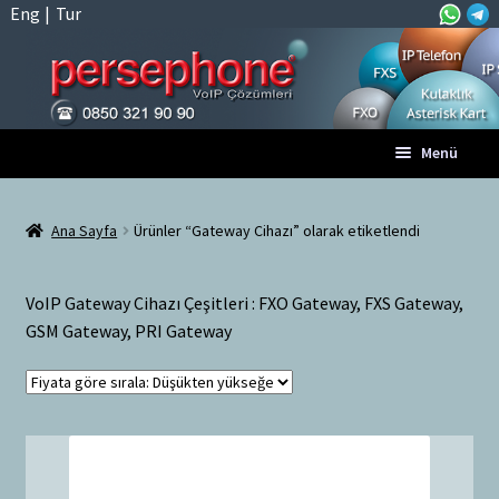
Eng
|
Tur
Dolaşıma
İçeriğe
Menü
geç
geç
Anasayfa
Ana Sayfa
Ürünler “Gateway Cihazı” olarak etiketlendi
A
Tüm VoIP Ürünleri
l
VoIP Gateway Cihazı Çeşitleri : FXO Gateway, FXS Gateway,
t
Hesabım
GSM Gateway, PRI Gateway
m
e
Sepet
n
ü
Ödeme
y
ü