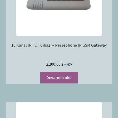
16 Kanal IP FCT Cihazı – Persephone IP GSM Gateway
2.200,00
$
+ KDV
Devamını oku