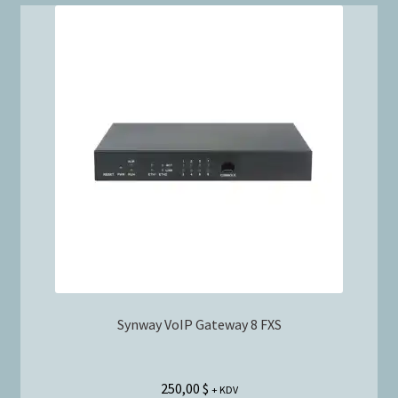
Synway VoIP Gateway 8 FXS
250,00
$
+ KDV