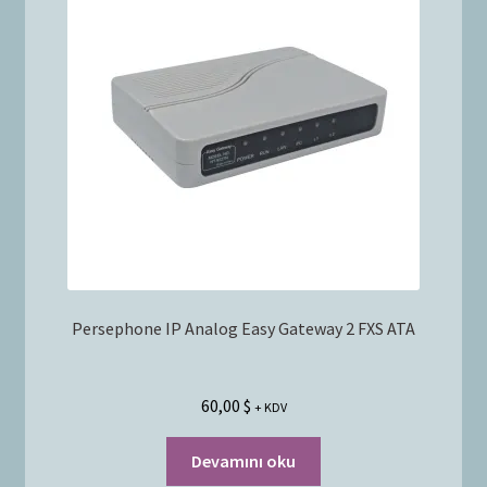
Bayilik Başvurusu
g
e
İletişim
n
i
ş
l
e
t
Persephone IP Analog Easy Gateway 2 FXS ATA
60,00
$
+ KDV
Devamını oku