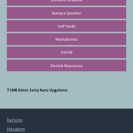
Numara İşlemleri
VoIP Nedir
Markalarımız
SSHYB
Destek Başvurusu
TCMB Döviz Satış Kuru Uygulanır.
İletişim
Hesabım