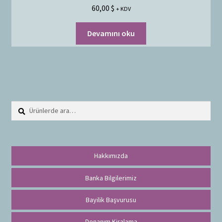
60,00
$
+ KDV
Devamını oku
Ara:
A
r
a
Hakkımızda
Banka Bilgilerimiz
Bayilik Başvurusu
Donanım Kiralama