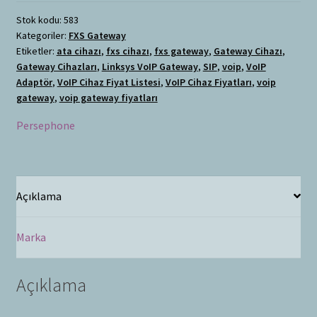
Stok kodu:
583
Kategoriler:
FXS Gateway
Etiketler:
ata cihazı
,
fxs cihazı
,
fxs gateway
,
Gateway Cihazı
,
Gateway Cihazları
,
Linksys VoIP Gateway
,
SIP
,
voip
,
VoIP
Adaptör
,
VoIP Cihaz Fiyat Listesi
,
VoIP Cihaz Fiyatları
,
voip
gateway
,
voip gateway fiyatları
Persephone
Açıklama
Marka
Açıklama