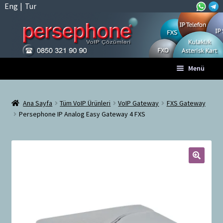
Eng
|
Tur
Dolaşıma
İçeriğe
Menü
geç
geç
Anasayfa
Ana Sayfa
Tüm VoIP Ürünleri
VoIP Gateway
FXS Gateway
Persephone IP Analog Easy Gateway 4 FXS
A
Tüm VoIP Ürünleri
l
t
Hesabım
m
e
🔍
Sepet
n
ü
Ödeme
y
ü