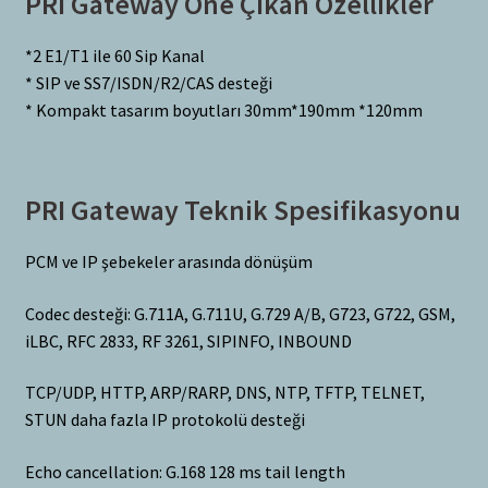
PRI Gateway Öne Çıkan Özellikler
*2 E1/T1 ile 60 Sip Kanal
* SIP ve SS7/ISDN/R2/CAS desteği
* Kompakt tasarım boyutları 30mm*190mm *120mm
PRI Gateway Teknik Spesifikasyonu
PCM ve IP şebekeler arasında dönüşüm
Codec desteği: G.711A, G.711U, G.729 A/B, G723, G722, GSM,
iLBC, RFC 2833, RF 3261, SIPINFO, INBOUND
TCP/UDP, HTTP, ARP/RARP, DNS, NTP, TFTP, TELNET,
STUN daha fazla IP protokolü desteği
Echo cancellation: G.168 128 ms tail length