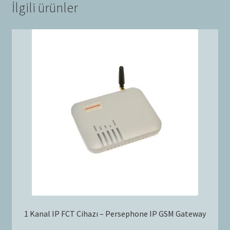
İlgili ürünler
1 Kanal IP FCT Cihazı – Persephone IP GSM Gateway