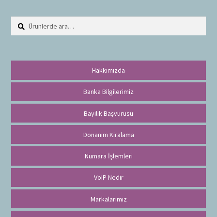
Ara:
A
r
a
Hakkımızda
Banka Bilgilerimiz
Bayilik Başvurusu
Donanım Kiralama
Numara İşlemleri
VoIP Nedir
Markalarımız