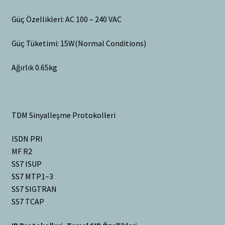
Güç Özellikleri: AC 100 – 240 VAC
Güç Tüketimi: 15W(Normal Conditions)
Ağırlık 0.65kg
TDM Sinyalleşme Protokolleri
ISDN PRI
MF R2
SS7 ISUP
SS7 MTP1~3
SS7 SIGTRAN
SS7 TCAP