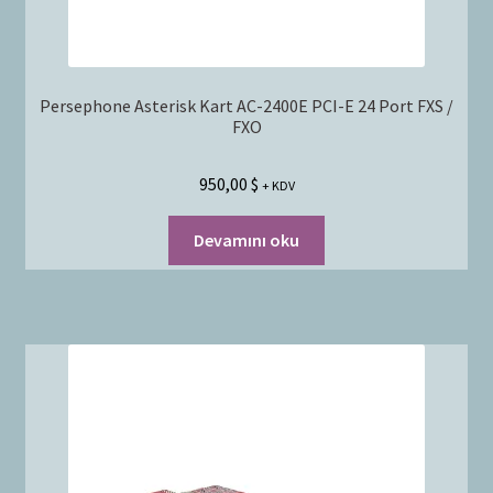
Persephone Asterisk Kart AC-2400E PCI-E 24 Port FXS /
FXO
950,00
$
+ KDV
Devamını oku