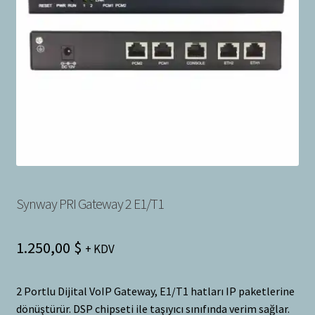
Bayilik Başvurusu
g
e
İletişim
n
i
ş
l
e
t
Synway PRI Gateway 2 E1/T1
1.250,00
$
+ KDV
2 Portlu Dijital VoIP Gateway, E1/T1 hatları IP paketlerine
dönüştürür. DSP chipseti ile taşıyıcı sınıfında verim sağlar.