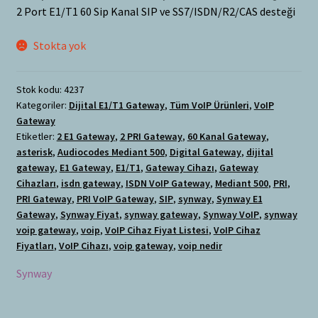
2 Port E1/T1 60 Sip Kanal SIP ve SS7/ISDN/R2/CAS desteği
Stokta yok
Stok kodu:
4237
Kategoriler:
Dijital E1/T1 Gateway
,
Tüm VoIP Ürünleri
,
VoIP
Gateway
Etiketler:
2 E1 Gateway
,
2 PRI Gateway
,
60 Kanal Gateway
,
asterisk
,
Audiocodes Mediant 500
,
Digital Gateway
,
dijital
gateway
,
E1 Gateway
,
E1/T1
,
Gateway Cihazı
,
Gateway
Cihazları
,
isdn gateway
,
ISDN VoIP Gateway
,
Mediant 500
,
PRI
,
PRI Gateway
,
PRI VoIP Gateway
,
SIP
,
synway
,
Synway E1
Gateway
,
Synway Fiyat
,
synway gateway
,
Synway VoIP
,
synway
voip gateway
,
voip
,
VoIP Cihaz Fiyat Listesi
,
VoIP Cihaz
Fiyatları
,
VoIP Cihazı
,
voip gateway
,
voip nedir
Synway