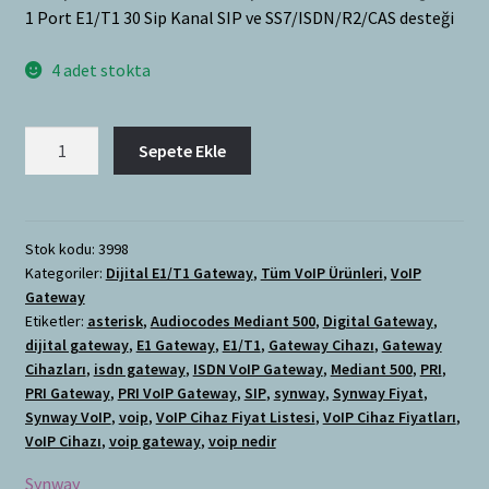
1 Port E1/T1 30 Sip Kanal SIP ve SS7/ISDN/R2/CAS desteği
4 adet stokta
Synway
Sepete Ekle
PRI
Gateway
1
E1/T1
Stok kodu:
3998
Kategoriler:
Dijital E1/T1 Gateway
,
Tüm VoIP Ürünleri
,
VoIP
adet
Gateway
Etiketler:
asterisk
,
Audiocodes Mediant 500
,
Digital Gateway
,
dijital gateway
,
E1 Gateway
,
E1/T1
,
Gateway Cihazı
,
Gateway
Cihazları
,
isdn gateway
,
ISDN VoIP Gateway
,
Mediant 500
,
PRI
,
PRI Gateway
,
PRI VoIP Gateway
,
SIP
,
synway
,
Synway Fiyat
,
Synway VoIP
,
voip
,
VoIP Cihaz Fiyat Listesi
,
VoIP Cihaz Fiyatları
,
VoIP Cihazı
,
voip gateway
,
voip nedir
Synway