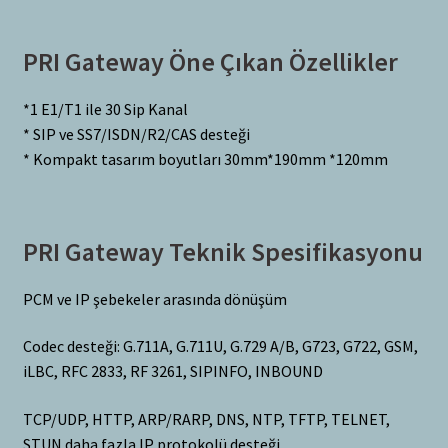
PRI Gateway Öne Çıkan Özellikler
*1 E1/T1 ile 30 Sip Kanal
* SIP ve SS7/ISDN/R2/CAS desteği
* Kompakt tasarım boyutları 30mm*190mm *120mm
PRI Gateway Teknik Spesifikasyonu
PCM ve IP şebekeler arasında dönüşüm
Codec desteği: G.711A, G.711U, G.729 A/B, G723, G722, GSM,
iLBC, RFC 2833, RF 3261, SIPINFO, INBOUND
TCP/UDP, HTTP, ARP/RARP, DNS, NTP, TFTP, TELNET,
STUN daha fazla IP protokolü desteği