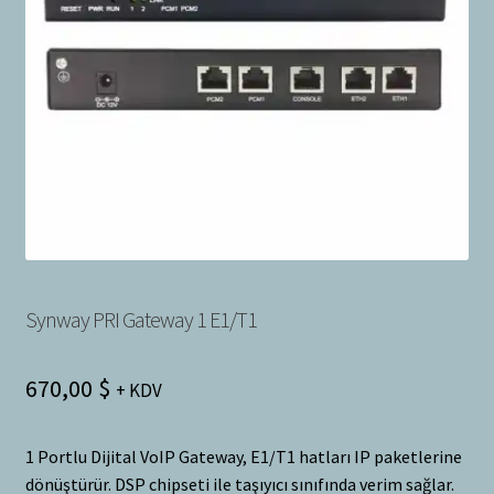
Bayilik Başvurusu
g
e
İletişim
n
i
ş
l
e
t
Synway PRI Gateway 1 E1/T1
670,00
$
+ KDV
1 Portlu Dijital VoIP Gateway, E1/T1 hatları IP paketlerine
dönüştürür. DSP chipseti ile taşıyıcı sınıfında verim sağlar.