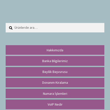
Ara:
A
r
a
Hakkımızda
Banka Bilgilerimiz
Bayilik Başvurusu
Donanım Kiralama
Numara İşlemleri
VoIP Nedir