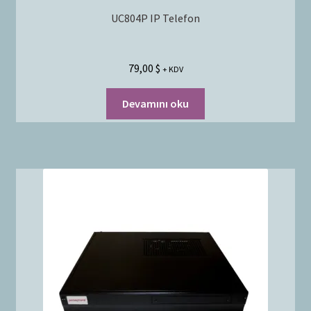
UC804P IP Telefon
79,00
$
+ KDV
Devamını oku