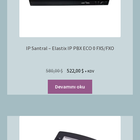
IP Santral – Elastix IP PBX ECO 0 FXS/FXO
580,00
$
522,00
$
+ KDV
Devamını oku