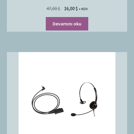
47,00
$
16,00
$
+ KDV
Devamını oku