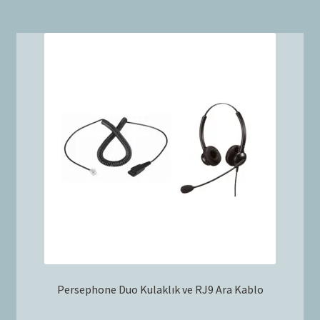
Persephone Duo Kulaklık ve RJ9 Ara Kablo