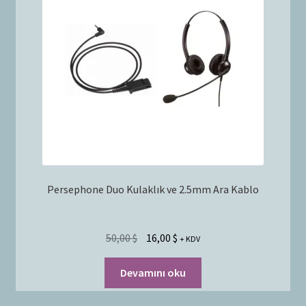
Bayilik Başvurusu
g
e
İletişim
n
i
ş
l
e
t
Persephone Duo Kulaklık ve 2.5mm Ara Kablo
50,00
$
16,00
$
+ KDV
Devamını oku