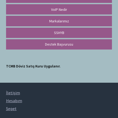
VoIP Nedir
Markalarımız
SSHYB
Destek Başvurusu
TCMB Döviz Satış Kuru Uygulanır.
İletişim
Hesabım
Sepet