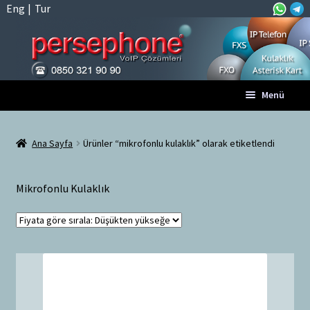
Eng
|
Tur
Dolaşıma
İçeriğe
Menü
geç
geç
Anasayfa
Ana Sayfa
Ürünler “mikrofonlu kulaklık” olarak etiketlendi
A
Tüm VoIP Ürünleri
l
Mikrofonlu Kulaklık
t
Hesabım
m
e
Sepet
n
ü
Ödeme
y
ü