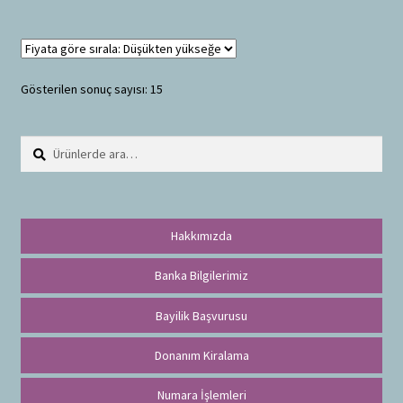
Gösterilen sonuç sayısı: 15
Ara:
A
r
a
Hakkımızda
Banka Bilgilerimiz
Bayilik Başvurusu
Donanım Kiralama
Numara İşlemleri