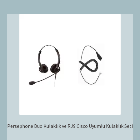
Persephone Duo Kulaklık ve RJ9 Cisco Uyumlu Kulaklık Seti