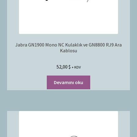
Jabra GN1900 Mono NC Kulaklık ve GN8800 RJ9 Ara
Kablosu
52,00
$
+ KDV
Devamını oku