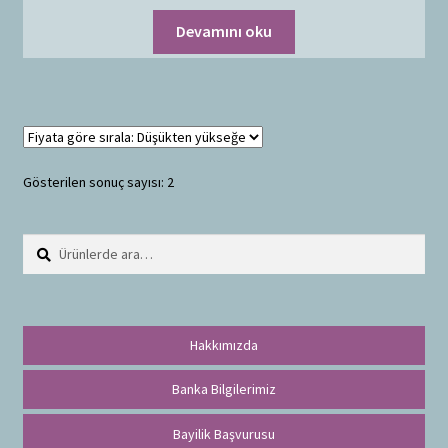
Devamını oku
Gösterilen sonuç sayısı: 2
Ara:
A
r
a
Hakkımızda
Banka Bilgilerimiz
Bayilik Başvurusu