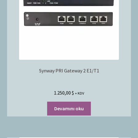
Bayilik Başvurusu
g
e
İletişim
n
i
ş
l
e
t
Synway PRI Gateway 2 E1/T1
1.250,00
$
+ KDV
Devamını oku