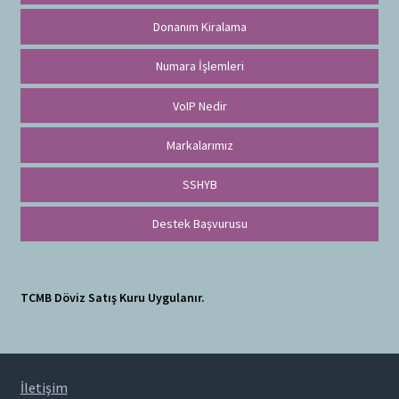
Donanım Kiralama
Numara İşlemleri
VoIP Nedir
Markalarımız
SSHYB
Destek Başvurusu
TCMB Döviz Satış Kuru Uygulanır.
İletişim