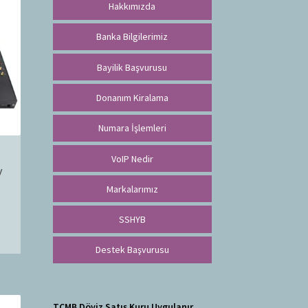
Hakkımızda
Banka Bilgilerimiz
Bayilik Başvurusu
Donanım Kiralama
Numara İşlemleri
VoIP Nedir
y
Markalarımız
SSHYB
Destek Başvurusu
TCMB Döviz Satış Kuru Uygulanır.