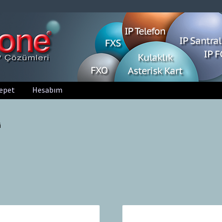
epet
Hesabım
i