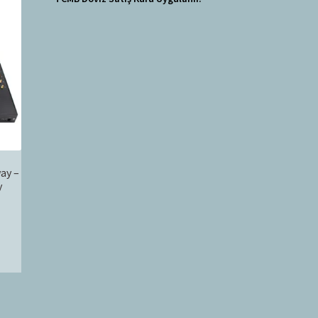
ay –
y