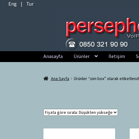
Eng
|
Tur
Dolaşıma
İçeriğe
Anasayfa
Ürünler
İletişim
S
geç
geç
Ana Sayfa
Ürünler “sim box” olarak etiketlend