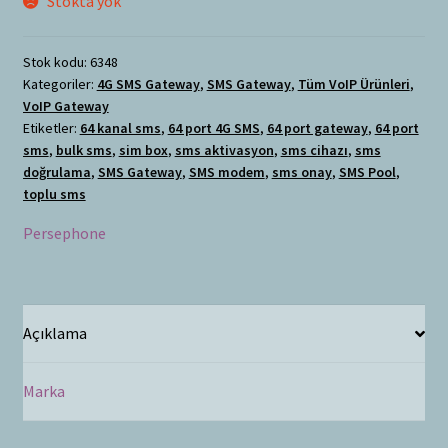
Stokta yok
Stok kodu:
6348
Kategoriler:
4G SMS Gateway
,
SMS Gateway
,
Tüm VoIP Ürünleri
,
VoIP Gateway
Etiketler:
64 kanal sms
,
64 port 4G SMS
,
64 port gateway
,
64 port
sms
,
bulk sms
,
sim box
,
sms aktivasyon
,
sms cihazı
,
sms
doğrulama
,
SMS Gateway
,
SMS modem
,
sms onay
,
SMS Pool
,
toplu sms
Persephone
Açıklama
Marka