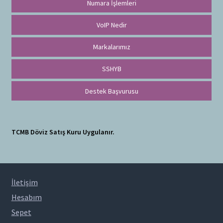
Numara İşlemleri
VoIP Nedir
Markalarımız
SSHYB
Destek Başvurusu
TCMB Döviz Satış Kuru Uygulanır.
İletişim
Hesabım
Sepet