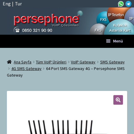
Eng
|
Tur
Dolaşıma
İçeriğe
Menü
geç
geç
Anasayfa
Ana Sayfa
Tüm VoIP Ürünleri
VoIP Gateway
SMS Gateway
4G SMS Gateway
64 Port SMS Gateway 4G – Persephone SMS
A
Tüm VoIP Ürünleri
Gateway
l
t
Hesabım
m
e
Sepet
n
🔍
ü
Ödeme
y
ü