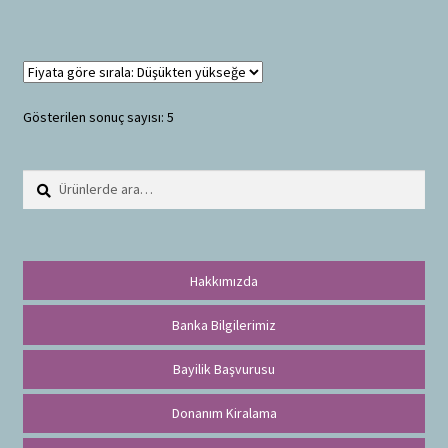
Gösterilen sonuç sayısı: 5
Ara:
A
r
a
Hakkımızda
Banka Bilgilerimiz
Bayilik Başvurusu
Donanım Kiralama