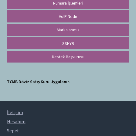
Numara İşlemleri
VoIP Nedir
Markalarımız
SSHYB
Destek Başvurusu
TCMB Döviz Satış Kuru Uygulanır.
İletişim
Hesabım
Sepet