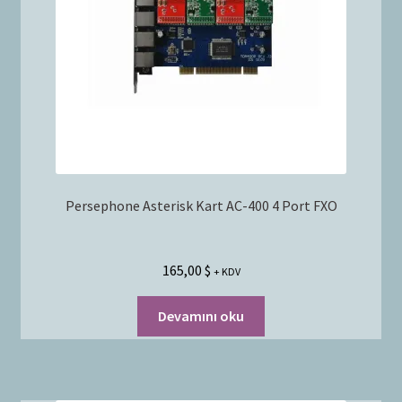
Bayilik Başvurusu
g
e
İletişim
n
i
ş
l
e
t
Persephone Asterisk Kart AC-400 4 Port FXO
165,00
$
+ KDV
Devamını oku