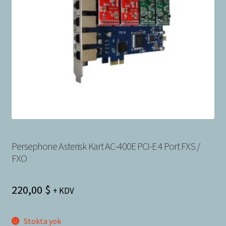
Bayilik Başvurusu
g
e
İletişim
n
i
ş
l
e
t
Persephone Asterisk Kart AC-400E PCI-E 4 Port FXS /
FXO
220,00
$
+ KDV
Stokta yok