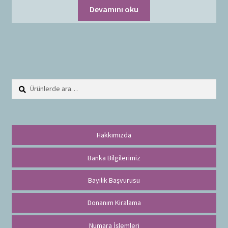
Devamını oku
Ara:
A
r
a
Hakkımızda
Banka Bilgilerimiz
Bayilik Başvurusu
Donanım Kiralama
Numara İşlemleri