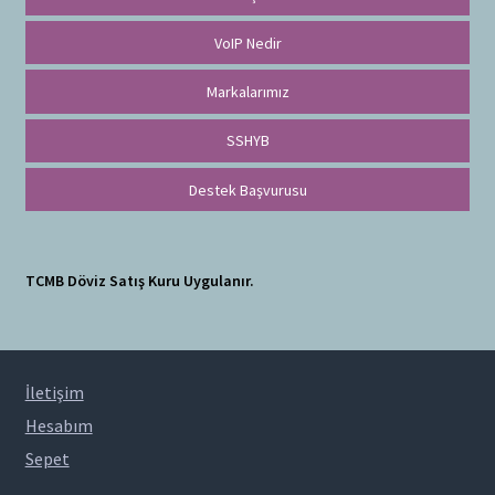
VoIP Nedir
Markalarımız
SSHYB
Destek Başvurusu
TCMB Döviz Satış Kuru Uygulanır.
İletişim
Hesabım
Sepet