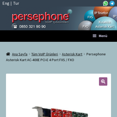
Eng
|
Tur
Dolaşıma
İçeriğe
Menü
geç
geç
Anasayfa
Ana Sayfa
Tüm VoIP Ürünleri
Asterisk Kart
Persephone
Asterisk Kart AC-400E PCI-E 4 Port FXS / FXO
A
Tüm VoIP Ürünleri
l
t
Hesabım
m
e
🔍
Sepet
n
ü
Ödeme
y
ü