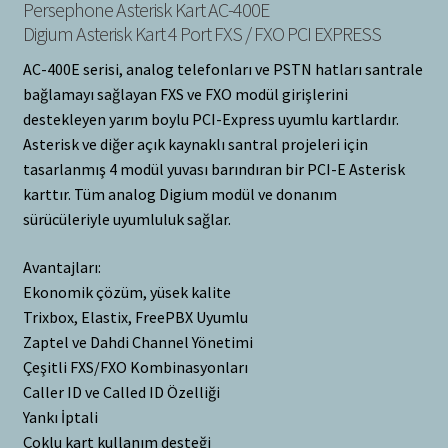
Persephone Asterisk Kart AC-400E
Digium Asterisk Kart 4 Port FXS / FXO PCI EXPRESS
AC-400E serisi, analog telefonları ve PSTN hatları santrale
bağlamayı sağlayan FXS ve FXO modül girişlerini
destekleyen yarım boylu PCI-Express uyumlu kartlardır.
Asterisk ve diğer açık kaynaklı santral projeleri için
tasarlanmış 4 modül yuvası barındıran bir PCI-E Asterisk
karttır. Tüm analog Digium modül ve donanım
sürücüleriyle uyumluluk sağlar.
Avantajları:
Ekonomik çözüm, yüsek kalite
Trixbox, Elastix, FreePBX Uyumlu
Zaptel ve Dahdi Channel Yönetimi
Çeşitli FXS/FXO Kombinasyonları
Caller ID ve Called ID Özelliği
Yankı İptali
Çoklu kart kullanım desteği