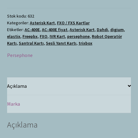
Stok kodu:
632
Kategoriler:
Asterisk Kart
,
FXO / FXS Kartlar
Etiketler:
AC-400E
,
AC-400E fiyat
,
Asterisk Kart
,
Dahdi
,
digium
,
elastix
,
Freepbx
,
FXO
,
IVR Kart
,
persephone
,
Robot Operatör
Kartı
,
Santral Kartı
,
Sesli Yanıt Kartı
,
trixbox
Persephone
Açıklama
Marka
Açıklama