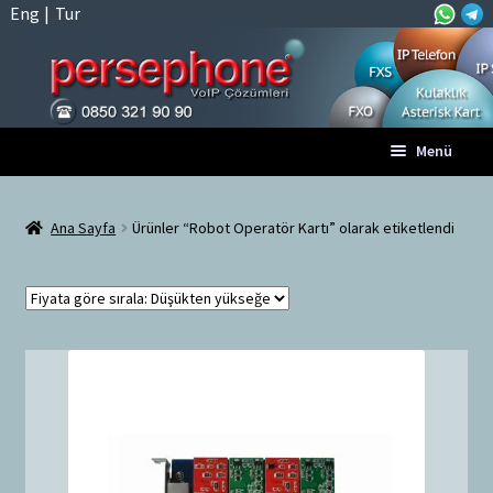
Eng
|
Tur
Dolaşıma
İçeriğe
Menü
geç
geç
Anasayfa
Ana Sayfa
Ürünler “Robot Operatör Kartı” olarak etiketlendi
A
Tüm VoIP Ürünleri
l
t
Hesabım
m
e
Sepet
n
ü
Ödeme
y
ü