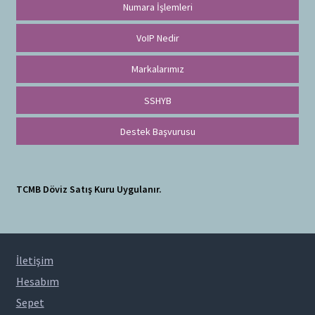
Numara İşlemleri
VoIP Nedir
Markalarımız
SSHYB
Destek Başvurusu
TCMB Döviz Satış Kuru Uygulanır.
İletişim
Hesabım
Sepet