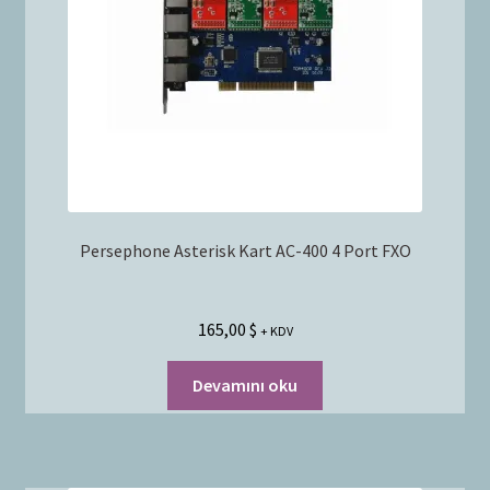
Bayilik Başvurusu
g
e
İletişim
n
i
ş
l
e
t
Persephone Asterisk Kart AC-400 4 Port FXO
165,00
$
+ KDV
Devamını oku