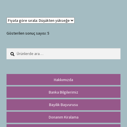
Gösterilen sonuç sayısı: 5
Ara:
A
r
a
Hakkımızda
Banka Bilgilerimiz
Bayilik Başvurusu
Donanım Kiralama