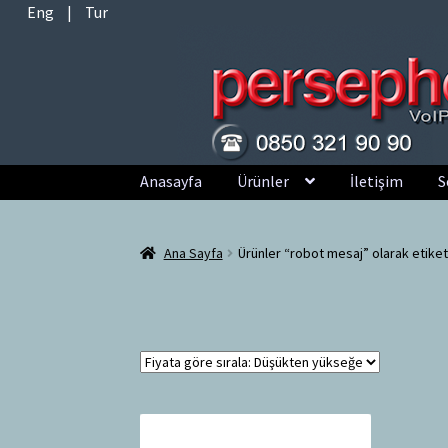
Eng
|
Tur
Dolaşıma
İçeriğe
Anasayfa
Ürünler
İletişim
S
geç
geç
Ana Sayfa
Ürünler “robot mesaj” olarak etiket