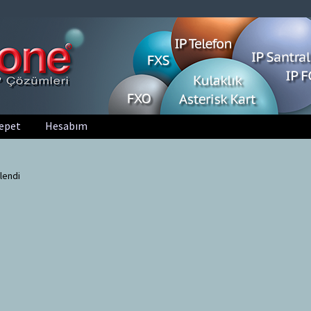
epet
Hesabım
lendi