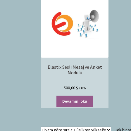
Elastix Sesli Mesaj ve Anket
Modülü
500,00
$
+ KDV
Devamını oku
Tek bir s