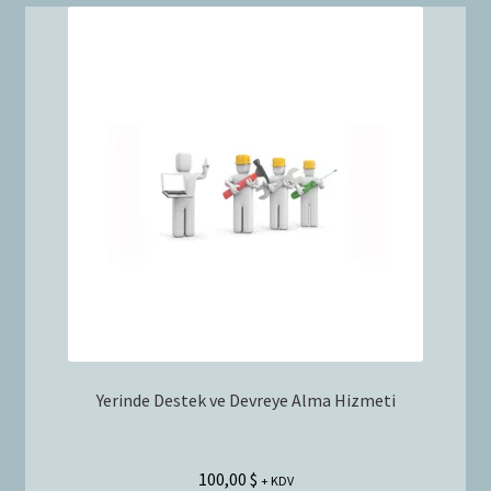
Yerinde Destek ve Devreye Alma Hizmeti
100,00
$
+ KDV