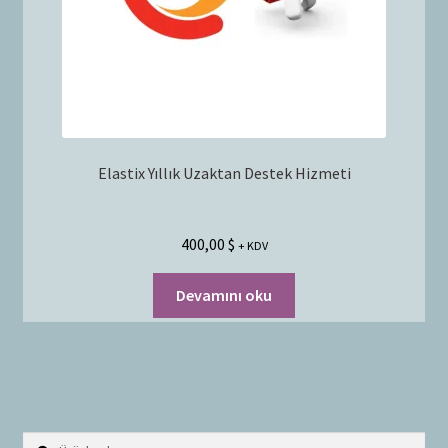
Elastix Yıllık Uzaktan Destek Hizmeti
400,00
$
+ KDV
Devamını oku
Ara:
A