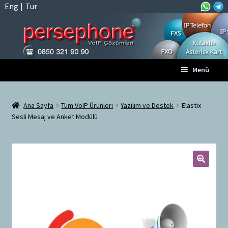
Eng
|
Tur
Dolaşıma
İçeriğe
Menü
geç
geç
Anasayfa
Ana Sayfa
Tüm VoIP Ürünleri
Yazılım ve Destek
Elastix
Sesli Mesaj ve Anket Modülü
A
Tüm VoIP Ürünleri
l
t
Hesabım
m
e
🔍
Sepet
n
ü
Ödeme
y
ü