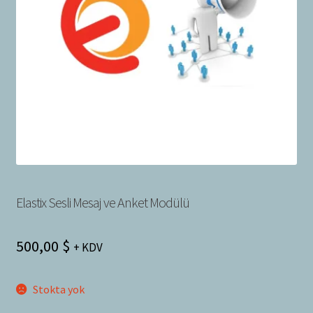
Bayilik Başvurusu
g
e
İletişim
n
i
ş
l
e
t
Elastix Sesli Mesaj ve Anket Modülü
500,00
$
+ KDV
Stokta yok