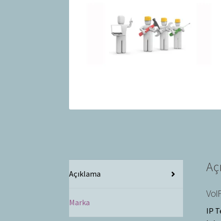
Aç
Açıklama
VoIP
Marka
IP T