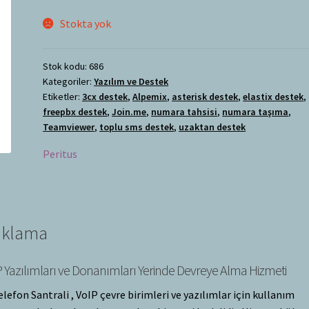
Stokta yok
Stok kodu:
686
Kategoriler:
Yazılım ve Destek
Etiketler:
3cx destek
,
Alpemix
,
asterisk destek
,
elastix destek
,
freepbx destek
,
Join.me
,
numara tahsisi
,
numara taşıma
,
Teamviewer
,
toplu sms destek
,
uzaktan destek
Peritus
ıklama
 Yazılımları ve Donanımları Yerinde Devreye Alma Hizmeti
elefon Santrali , VoIP çevre birimleri ve yazılımlar için kullanım