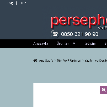
Eng
|
Tur
Dolaşıma
İçeriğe
Anasayfa
Ürünler
İletişim
S
geç
geç
Ana Sayfa
Tüm VoIP Ürünleri
Yazılım ve Dest
🔍