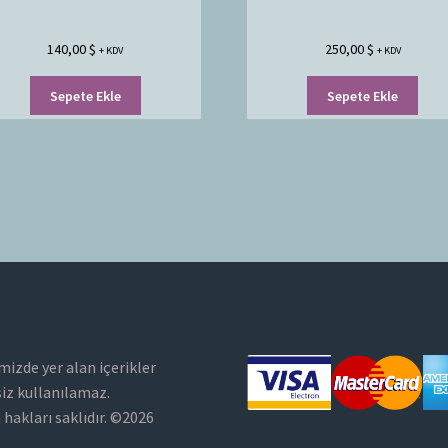
140,00
$
250,00
$
+ KDV
+ KDV
Sepete Ekle
Sepete Ekle
mizde yer alan içerikler
siz kullanılamaz.
hakları saklıdır. ©2026