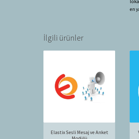
loka
en y
İlgili ürünler
Elastix Sesli Mesaj ve Anket
Modülü