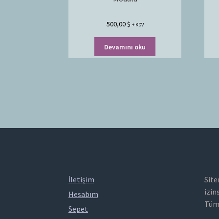
500,00
$
+ KDV
Devamını oku
İletişim
Site
izin
Hesabım
Tüm 
Sepet