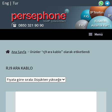
Eng
|
Tur
Dolaşıma
İçeriğe
Menü
geç
geç
Anasayfa
Ana Sayfa
Ürünler “rj9 ara kablo” olarak etiketlendi
A
Tüm VoIP Ürünleri
l
RJ9 ARA KABLO
t
Hesabım
m
e
Sepet
n
ü
Ödeme
y
ü