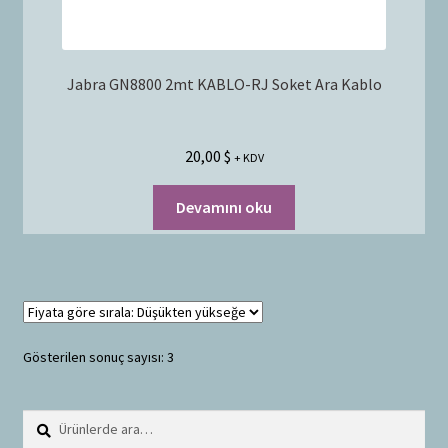
Jabra GN8800 2mt KABLO-RJ Soket Ara Kablo
20,00
$
+ KDV
Devamını oku
Gösterilen sonuç sayısı: 3
Ara:
A
r