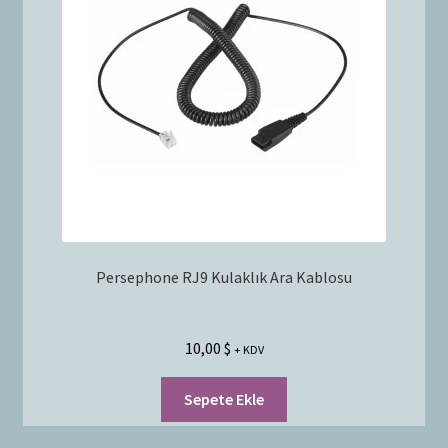
Bayilik Başvurusu
g
e
İletişim
n
i
ş
l
e
t
Persephone RJ9 Kulaklık Ara Kablosu
10,00
$
+ KDV
Sepete Ekle