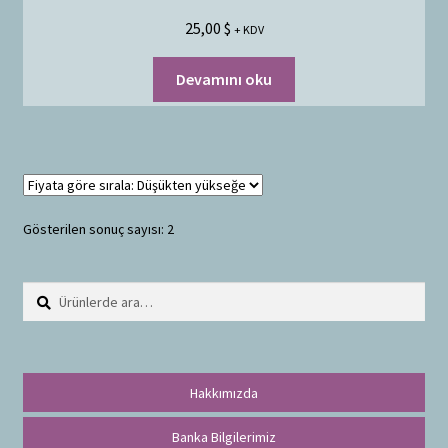
25,00
$
+ KDV
Devamını oku
Gösterilen sonuç sayısı: 2
Ara:
A
r
a
Hakkımızda
Banka Bilgilerimiz