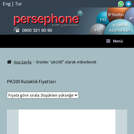
Eng
|
Tur
Dolaşıma
İçeriğe
Menü
geç
geç
Anasayfa
Ana Sayfa
Ürünler “pk100” olarak etiketlendi
A
Tüm VoIP Ürünleri
l
PK100 Kulaklık Fiyatları
t
Hesabım
m
e
Sepet
n
ü
Ödeme
y
ü