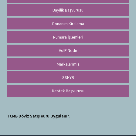
Bayilik Başvurusu
Donanım Kiralama
Numara İşlemleri
VoIP Nedir
Markalarımız
SSHYB
Destek Başvurusu
TCMB Döviz Satış Kuru Uygulanır.