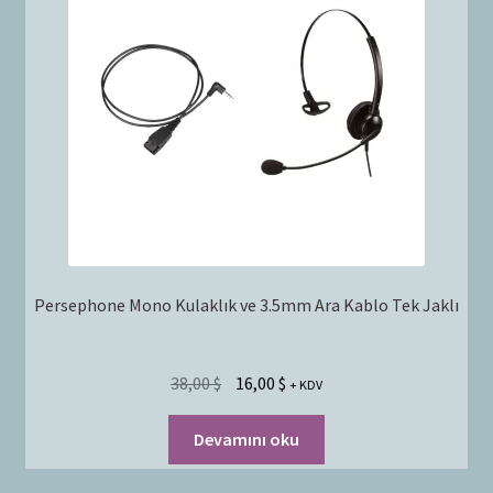
Bayilik Başvurusu
g
e
İletişim
n
i
ş
l
e
t
Persephone Mono Kulaklık ve 3.5mm Ara Kablo Tek Jaklı
38,00
$
16,00
$
+ KDV
Devamını oku