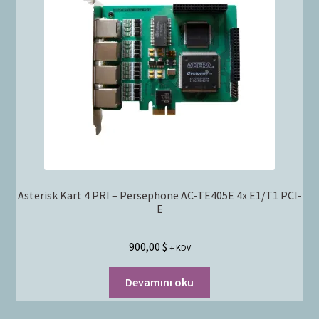
Asterisk Kart 4 PRI – Persephone AC-TE405E 4x E1/T1 PCI-
E
900,00
$
+ KDV
Devamını oku