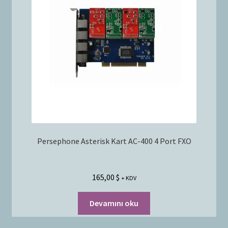
Bayilik Başvurusu
g
e
İletişim
n
i
ş
l
e
t
Persephone Asterisk Kart AC-400 4 Port FXO
165,00
$
+ KDV
Devamını oku