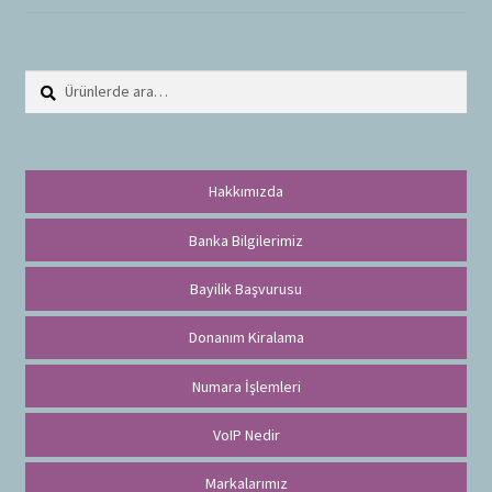
Ara:
A
r
a
Hakkımızda
Banka Bilgilerimiz
Bayilik Başvurusu
Donanım Kiralama
Numara İşlemleri
VoIP Nedir
Markalarımız