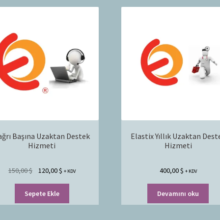
ağrı Başına Uzaktan Destek
Elastix Yıllık Uzaktan Dest
Hizmeti
Hizmeti
150,00
$
120,00
$
400,00
$
+ KDV
+ KDV
Sepete Ekle
Devamını oku