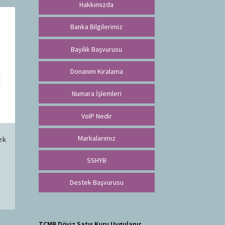
Hakkımızda
Banka Bilgilerimiz
Bayilik Başvurusu
Donanım Kiralama
Numara İşlemleri
VoIP Nedir
Markalarımız
ek
SSHYB
Destek Başvurusu
TCMB Döviz Satış Kuru Uygulanır.