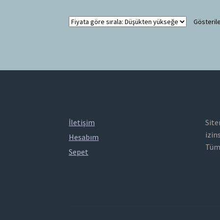
Gösterile
İletişim
Site
izin
Hesabım
Tüm 
Sepet