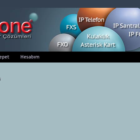
epet
Hesabım
i