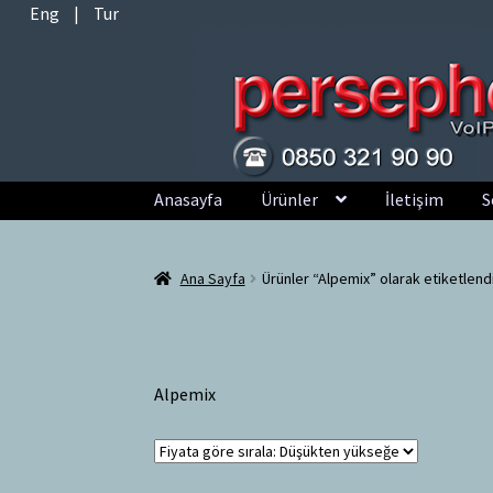
Eng
|
Tur
Dolaşıma
İçeriğe
Anasayfa
Ürünler
İletişim
S
geç
geç
Ana Sayfa
Ürünler “Alpemix” olarak etiketlend
Alpemix