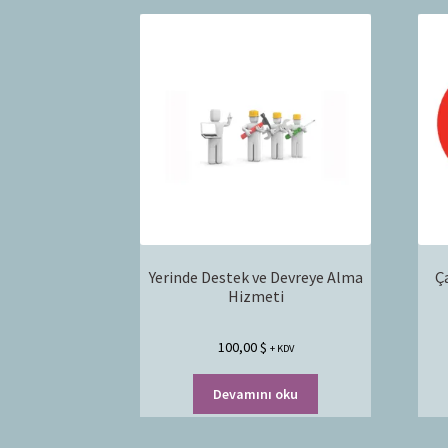
Yerinde Destek ve Devreye Alma
Ç
Hizmeti
100,00
$
+ KDV
Devamını oku