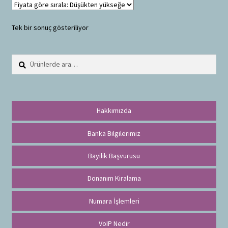
Tek bir sonuç gösteriliyor
Ara:
A
r
a
Hakkımızda
Banka Bilgilerimiz
Bayilik Başvurusu
Donanım Kiralama
Numara İşlemleri
VoIP Nedir