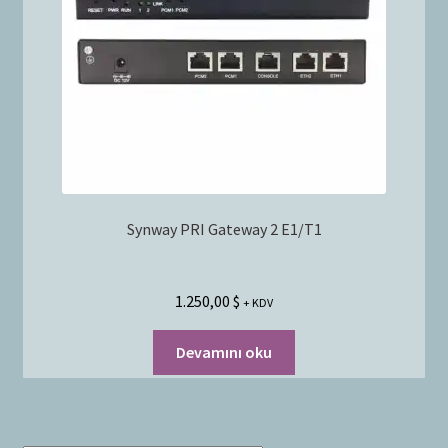
Bayilik Başvurusu
g
e
İletişim
n
i
ş
l
e
t
Synway PRI Gateway 2 E1/T1
1.250,00
$
+ KDV
Devamını oku