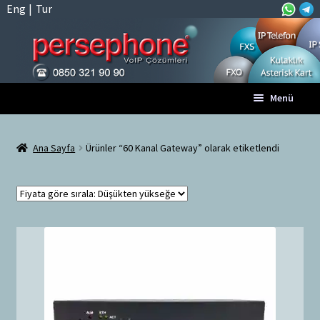
Eng
|
Tur
Dolaşıma
İçeriğe
Menü
geç
geç
Anasayfa
Ana Sayfa
Ürünler “60 Kanal Gateway” olarak etiketlendi
A
Tüm VoIP Ürünleri
l
t
Hesabım
m
e
Sepet
n
ü
Ödeme
y
ü