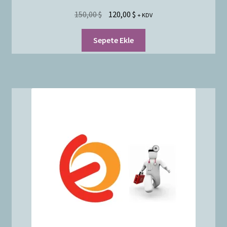
150,00
$
120,00
$
+ KDV
Sepete Ekle