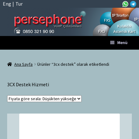
Eng
|
Tur
Dolaşıma
İçeriğe
Menü
geç
geç
Anasayfa
Ana Sayfa
Ürünler “3cx destek” olarak etiketlendi
A
Tüm VoIP Ürünleri
l
3CX Destek Hizmeti
t
Hesabım
m
e
Sepet
n
ü
Ödeme
y
ü