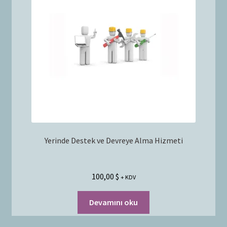
Bayilik Başvurusu
g
e
İletişim
n
i
ş
l
e
t
Yerinde Destek ve Devreye Alma Hizmeti
100,00
$
+ KDV
Devamını oku