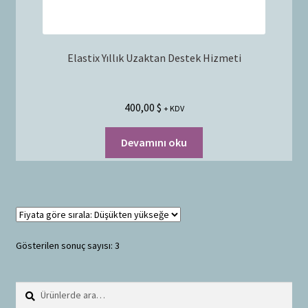
Elastix Yıllık Uzaktan Destek Hizmeti
400,00
$
+ KDV
Devamını oku
Gösterilen sonuç sayısı: 3
Ara:
A
r