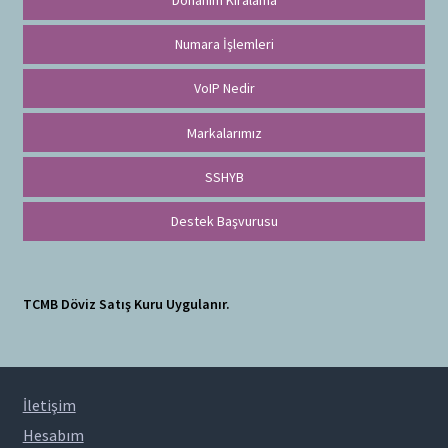
Numara İşlemleri
VoIP Nedir
Markalarımız
SSHYB
Destek Başvurusu
TCMB Döviz Satış Kuru Uygulanır.
İletişim
Hesabım