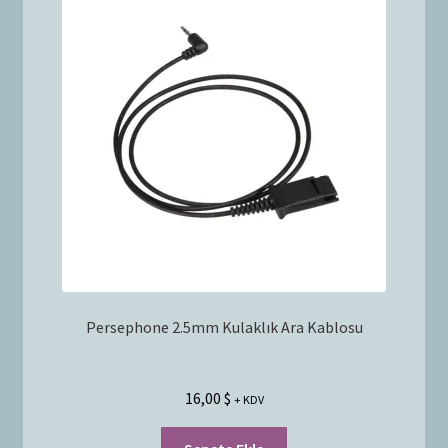
Bayilik Başvurusu
g
e
İletişim
n
i
ş
l
e
t
Persephone 2.5mm Kulaklık Ara Kablosu
16,00
$
+ KDV