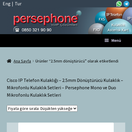
Eng
|
Tur
Dolaşıma
İçeriğe
Menü
geç
geç
Anasayfa
Ana Sayfa
Ürünler “2.5mm dönüştürücü” olarak etiketlendi
A
Tüm VoIP Ürünleri
l
Cisco IP Telefon Kulaklığı – 2.5mm Dönüştürücü Kulaklık –
t
Hesabım
Mikrofonlu Kulaklık Setleri – Persephone Mono ve Duo
m
Mikrofonlu Kulaklık Setleri
e
Sepet
n
ü
Ödeme
y
ü