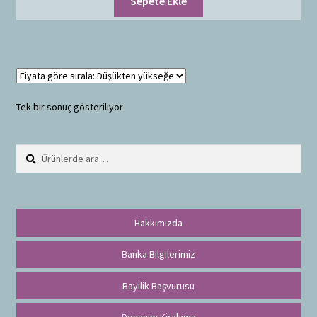
Sepete Ekle
Tek bir sonuç gösteriliyor
Ara:
A
r
a
Hakkımızda
Banka Bilgilerimiz
Bayilik Başvurusu
Donanım Kiralama