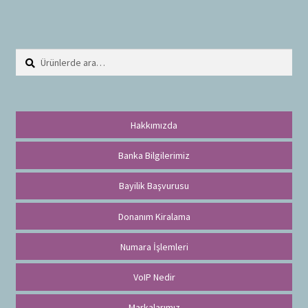
Ara:
A
r
a
Hakkımızda
Banka Bilgilerimiz
Bayilik Başvurusu
Donanım Kiralama
Numara İşlemleri
VoIP Nedir
Markalarımız