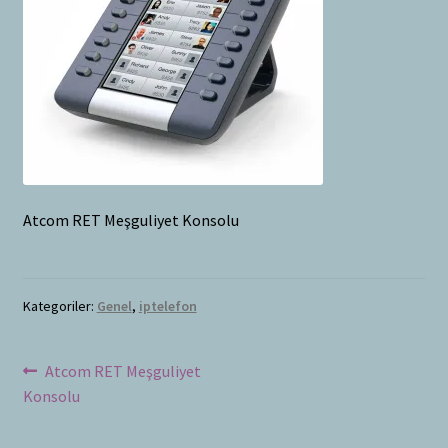
Bayilik Başvurusu
g
e
İletişim
n
i
ş
l
e
t
Atcom RET Meşguliyet Konsolu
Kategoriler:
Genel
,
iptelefon
Yazı
Önceki
Atcom RET Meşguliyet
yazı:
Konsolu
dolaşımı