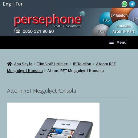
Eng
|
Tur
Dolaşıma
İçeriğe
Menü
geç
geç
Anasayfa
Ana Sayfa
Tüm VoIP Ürünleri
IP Telefon
Atcom RET
Meşguliyet Konsolu
Atcom RET Meşguliyet Konsolu
A
Tüm VoIP Ürünleri
l
t
Atcom RET Meşguliyet Konsolu
Hesabım
m
e
Sepet
n
ü
Ödeme
y
ü