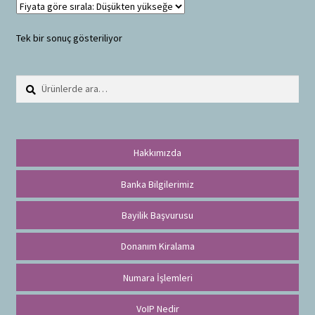
Tek bir sonuç gösteriliyor
Ara:
A
r
a
Hakkımızda
Banka Bilgilerimiz
Bayilik Başvurusu
Donanım Kiralama
Numara İşlemleri
VoIP Nedir