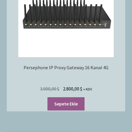
Bayilik Başvurusu
g
e
İletişim
n
i
ş
l
e
t
Persephone IP Proxy Gateway 16 Kanal 4G
3.000,00
$
2.800,00
$
+ KDV
Sepete Ekle