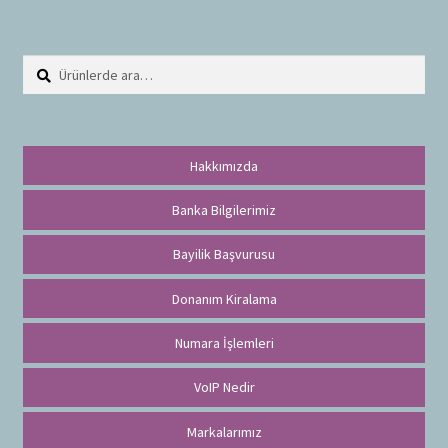
Ara:
A
r
a
Hakkımızda
Banka Bilgilerimiz
Bayilik Başvurusu
Donanım Kiralama
Numara İşlemleri
VoIP Nedir
Markalarımız