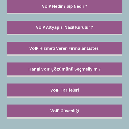
Bayilik Başvurusu
g
VoIP Nedir ? Sip Nedir ?
e
İletişim
n
i
VoIP Altyapısı Nasıl Kurulur ?
ş
l
e
VoIP Hizmeti Veren Firmalar Listesi
t
Hangi VoIP Çözümünü Seçmeliyim ?
VoIP Tarifeleri
VoIP Güvenliği