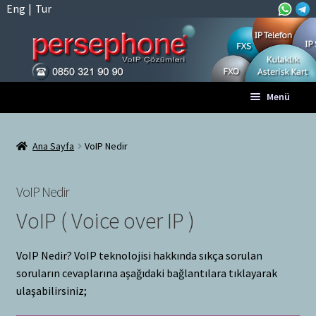
Eng
|
Tur
Dolaşıma
İçeriğe
Menü
geç
geç
Anasayfa
Ana Sayfa
VoIP Nedir
A
Tüm VoIP Ürünleri
l
VoIP Nedir
t
Hesabım
VoIP ( Voice over IP )
m
e
Sepet
n
VoIP Nedir? VoIP teknolojisi hakkında sıkça sorulan
ü
soruların cevaplarına aşağıdaki bağlantılara tıklayarak
Ödeme
y
ulaşabilirsiniz;
ü