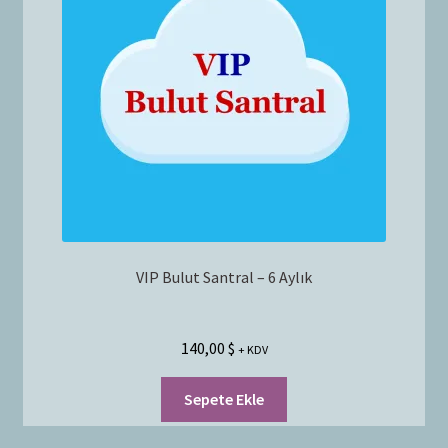
Bayilik Başvurusu
g
e
İletişim
n
i
ş
l
e
t
VIP Bulut Santral – 6 Aylık
140,00
$
+ KDV
Sepete Ekle