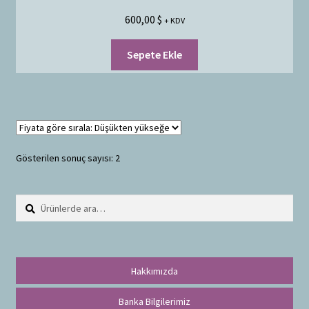
600,00
$
+ KDV
Sepete Ekle
Gösterilen sonuç sayısı: 2
Ara:
A
r
a
Hakkımızda
Banka Bilgilerimiz