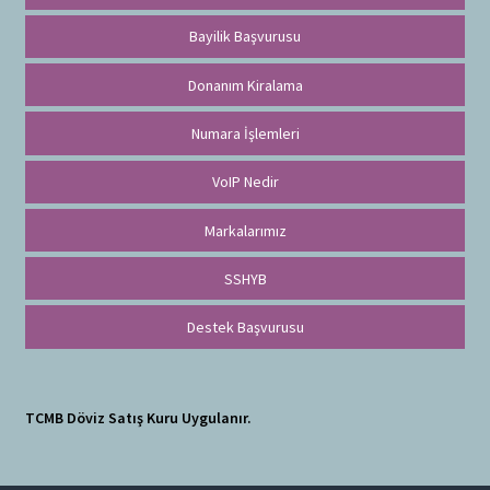
Bayilik Başvurusu
Donanım Kiralama
Numara İşlemleri
VoIP Nedir
Markalarımız
SSHYB
Destek Başvurusu
TCMB Döviz Satış Kuru Uygulanır.