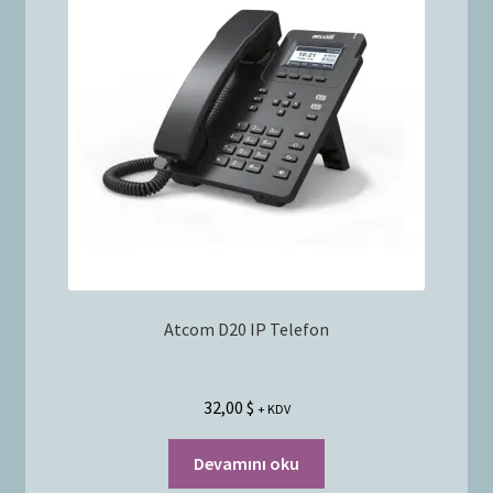
Bayilik Başvurusu
g
e
İletişim
n
i
ş
l
e
t
Atcom D20 IP Telefon
32,00
$
+ KDV
Devamını oku