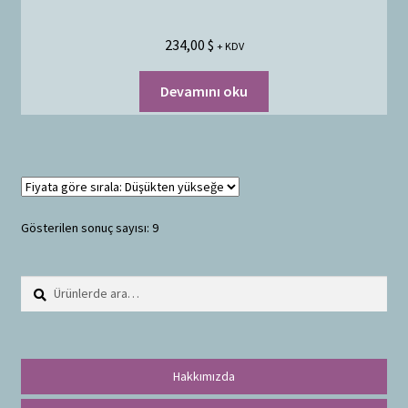
234,00
$
+ KDV
Devamını oku
Gösterilen sonuç sayısı: 9
Ara:
A
r
a
Hakkımızda