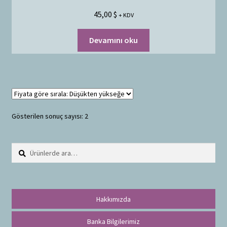
45,00
$
+ KDV
Devamını oku
Gösterilen sonuç sayısı: 2
Ara:
A
r
a
Hakkımızda
Banka Bilgilerimiz