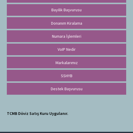
Bayilik Başvurusu
Donanım Kiralama
Numara İşlemleri
VoIP Nedir
Markalarımız
SSHYB
Destek Başvurusu
TCMB Döviz Satış Kuru Uygulanır.