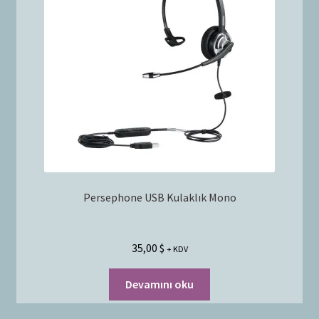
Bayilik Başvurusu
g
e
İletişim
n
i
ş
l
e
t
Persephone USB Kulaklık Mono
35,00
$
+ KDV
Devamını oku