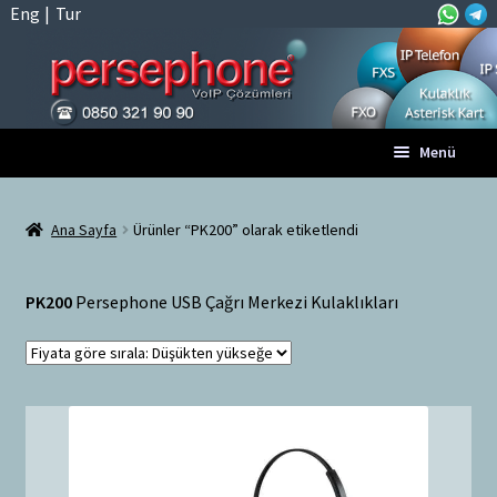
Eng
|
Tur
Dolaşıma
İçeriğe
Menü
geç
geç
Anasayfa
Ana Sayfa
Ürünler “PK200” olarak etiketlendi
A
Tüm VoIP Ürünleri
l
PK200
Persephone USB Çağrı Merkezi Kulaklıkları
t
Hesabım
m
e
Sepet
n
ü
Ödeme
y
ü